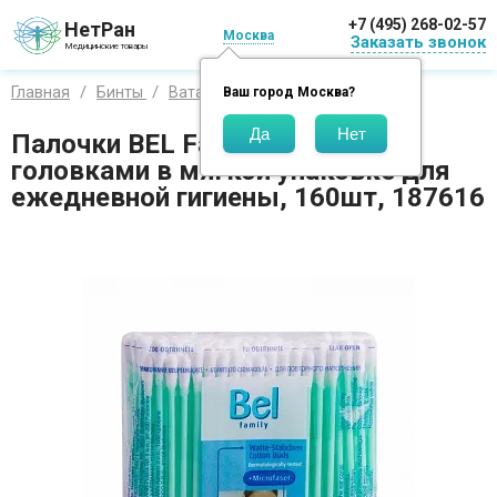
+7 (495) 268-02-57
НетРан
Москва
Заказать звонок
Медицинские товары
Главная
Бинты
Вата
Палочки
Ваш город
Москва
?
Палочки BEL Family с ватными
головками в мягкой упаковке для
ежедневной гигиены, 160шт, 187616