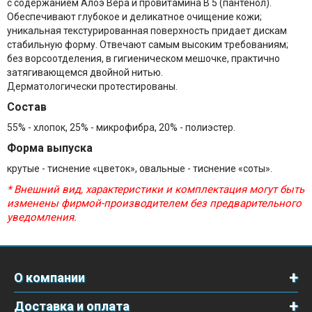
с содержанием Алоэ Вера и провитамина В 5 (пантенол).
Обеспечивают глубокое и деликатное очищение кожи;
уникальная текстурированная поверхность придает дискам
стабильную форму. Отвечают самым высоким требованиям;
без ворсоотделения, в гигиеническом мешочке, практично
затягивающемся двойной нитью.
Дерматологически протестированы.
Состав
55% - хлопок, 25% - микрофибра, 20% - полиэстер.
Форма выпуска
крутые - тиснение «цветок», овальные - тиснение «соты».
* Внешний вид, характеристики и комплектация могут быть
изменены фирмой-производителем без предварительного
уведомления.
О компании
Доставка и оплата