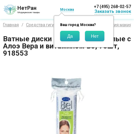
+7 (495) 268-02-57
НетРан
Москва
Заказать звонок
Медицинские товары
Главная
Средства гигиены
Для лица
Для снятия макия
Ваш город
Москва
?
Ватные диски Bel Premium круглые с
Алоэ Вера и витамином B5, 75шт,
918553