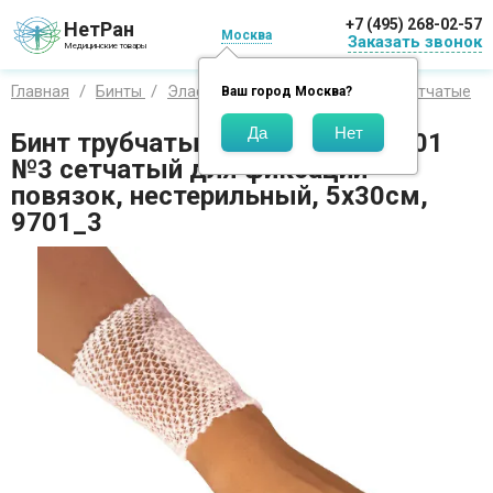
+7 (495) 268-02-57
НетРан
Москва
Заказать звонок
Медицинские товары
Главная
Бинты
Эластичные
Тонус Эласт
Сетчатые
Ваш город
Москва
?
Бинт трубчатый Тонус Эласт 9701
№3 сетчатый для фиксации
повязок, нестерильный, 5х30см,
9701_3