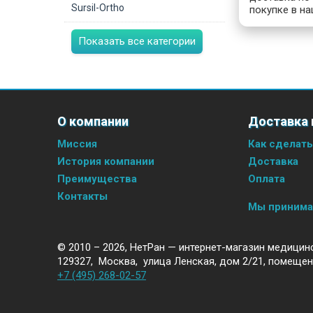
Sursil-Ortho
покупке в на
Показать все категории
О компании
Доставка 
Миссия
Как сделать
История компании
Доставка
Преимущества
Оплата
Контакты
Мы приним
© 2010 – 2026,
НетРан — интернет-магазин медицин
129327
,
Москва
,
улица Ленская, дом 2/21, помещен
+7 (495) 268-02-57