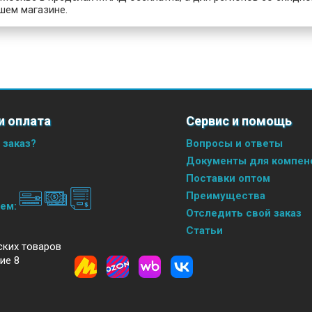
шем магазине.
и оплата
Сервис и помощь
 заказ?
Вопросы и ответы
Документы для компенс
Поставки оптом
Преимущества
аем:
Отследить свой заказ
Статьи
ских товаров
ие 8