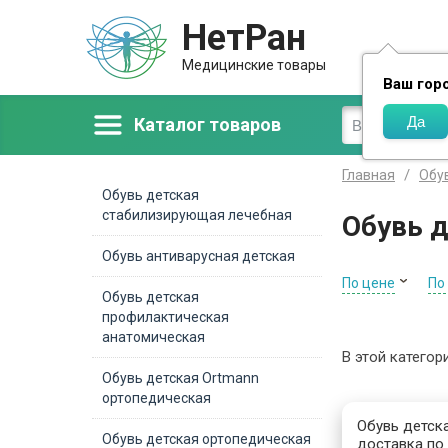
НетРан
Доставка
Медицинские товары
Ваш гор
Каталог товаров
Главная
Обу
Обувь детская
стабилизирующая лечебная
Обувь 
Обувь антиварусная детская
По цене
По
Обувь детская
профилактическая
анатомическая
В этой категор
Обувь детская Ortmann
ортопедическая
Обувь детска
Обувь детская ортопедическая
доставка по 