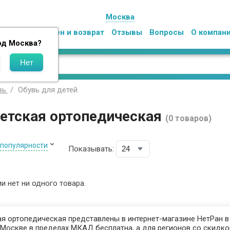
Москва
Оплата
Обмен и возврат
Отзывы
Вопросы
О компан
од
Москва
?
Обувь для детей
вь
детская ортопедическая
(0 товаров)
 популярности
Показывать:
ии нет ни одного товара.
я ортопедическая представлены в интернет-магазине НетРан в 
Москве в пределах МКАД бесплатна, а для регионов со скидкой