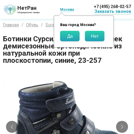
+7 (495) 268-02-57
НетРан
Москва
Заказать звонок
Медицинские товары
Главная
Обувь
Sursil-Ortho
Ваш город
Москва
?
Ботинки Сурсил-Орто для девочек
демисезонные ортопедические из
натуральной кожи при
плоскостопии, синие, 23-257