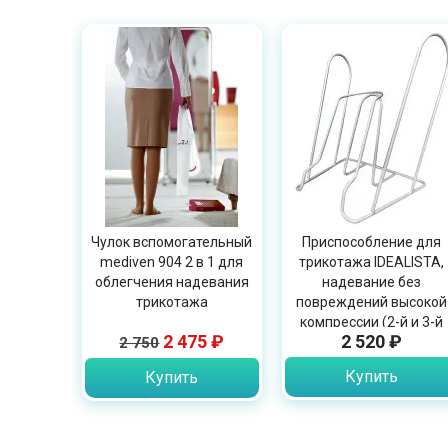
Чулок вспомогательный
Приспособление для
mediven 904 2 в 1 для
трикотажа IDEALISTA,
облегчения надевания
надевание без
трикотажа
повреждений высокой
компрессии (2-й и 3-й
2 475 ₽
2 520 ₽
2 750
классы), OPT ID-01
Купить
Купить