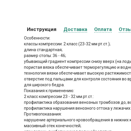
Инструкция
Доставка
Оплата
Отз
Особенности:
классы компрессии: 2 класс (23-32 мм рт.ст.);
длина стандартная;
размер стопы: 36 - 46;
убывающий градиент компрессии снизу вверх (на лоды
пористая вязка обеспечивает терморегуляцию и водно
технология вязки обеспечивает высокую растяжимост
отверстие под пальцами для контроля состояния во в
для широкого бедра.
Показания к применению:
2 класс компрессии 23 - 32 мм.рт.ст.:
профилактика образования венозных тромбозов до, во
профилактика нарушения венозного оттока у лежачих
Противопоказания:
нарушение артериального кровообращения в нижних к
массивный отек конечностей;