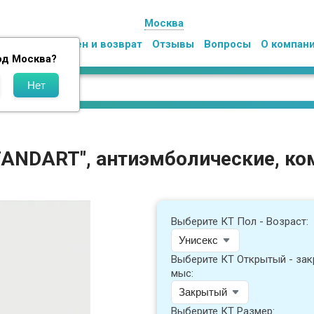
Москва
Оплата
Обмен и возврат
Отзывы
Вопросы
О компан
од
Москва
?
STANDART", антиэмболические, к
Выберите КТ Пол - Возраст:
Выберите КТ Открытый - за
мыс:
Выберите КТ Размер: