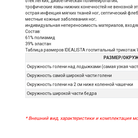
отек легких, диабетическая полинейропатия;
трофические язвы нижних конечностей не венозной эт
острая инфекция мягких тканей ног, септический флеб
местные кожные заболевания ног;
индивидуальная непереносимость материалов, входя
Состав:
61% полиамид
39% эластан
Таблица размеров IDEALISTA госпитальный трикотаж
РАЗМЕР/ОКРУЖ
Окружность голени над лодыжками (самая узкая част
Окружность самой широкой части голени
Окружность голени на 2 см ниже коленной чашечки
Окружность широкой части бедра
* Внешний вид, характеристики и комплектация 