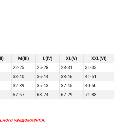
II)
M(III)
L(IV)
XL(V)
XXL(VI)
2
22-25
25-28
28-31
31-33
7
33-40
36-44
38-46
41-51
6
32-39
35-43
37-45
40-50
2
57-67
63-74
67-79
71-83
льного уведомления.