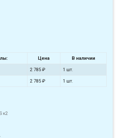
лы:
Цена
В наличии
2 785 ₽
1 шт.
2 785 ₽
1 шт.
S к2