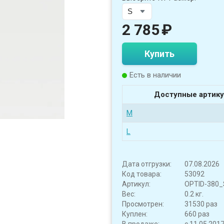
2 785
₽
Купить
Есть в наличии
Доступные артику
M
L
Дата отгрузки:
07.08.2026
Код товара:
53092
Артикул:
OPTID-380_
Вес:
0.2 кг.
Просмотрен:
31530 раз
Куплен:
660 раз