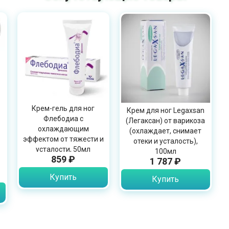
Крем-гель для ног
Крем для ног Legaxsan
Флебодиа с
(Легаксан) от варикоза
охлаждающим
(охлаждает, снимает
эффектом от тяжести и
отеки и усталость),
усталости, 50мл
100мл
859 ₽
1 787 ₽
Купить
Купить