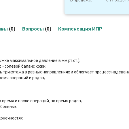
В продаже:
с 11.05.201
ывы
(0)
Вопросы
(0)
Компенсация ИПР
жке максимальное давление в мм.рт.ст.);
 - солевой баланс кожи;
ь трикотажа в разных направлениях и облегчает процесс надеван
ремя операций и родов;
 время и после операций, во время родов;
 больных.
онечностях;