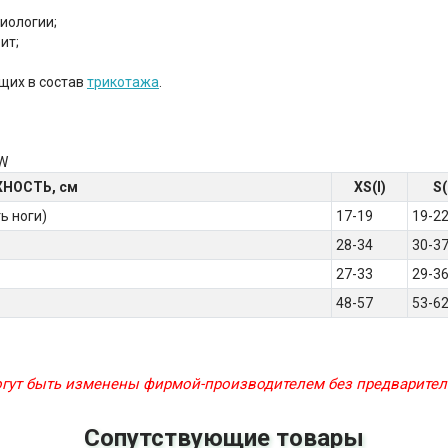
иологии;
ит;
щих в состав
трикотажа
.
 W
НОСТЬ, см
XS(I)
S(
ь ноги)
17-19
19-2
28-34
30-3
27-33
29-3
48-57
53-6
могут быть изменены фирмой-производителем без предварите
Сопутствующие товары