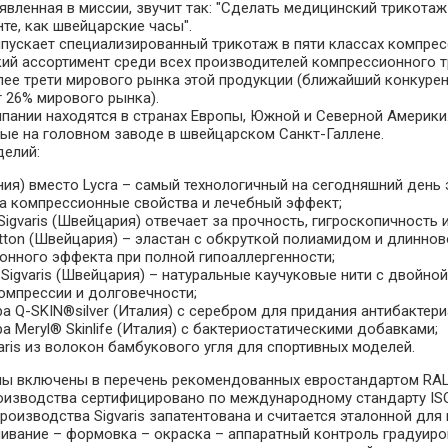
явленная в миссии, звучит так: "Сделать медицинский трикотаж
те, как швейцарские часы".
ускает специализированный трикотаж в пяти классах компрессии
ий ассортимент среди всех производителей компрессионного тр
лее трети мирового рынка этой продукции (ближайший конкурен
 26% мирового рынка).
пании находятся в странах Европы, Южной и Северной Америки
ые на головном заводе в швейцарском Санкт-Галлене.
делий:
ния) вместо Lycra – самый технологичный на сегодняшний день
за компрессионные свойства и лечебный эффект;
igvaris (Швейцария) отвечает за прочность, гигроскопичность
Cotton (Швейцария) – эластан с обкруткой полиамидом и длинн
онного эффекта при полной гипоаллергенности;
Sigvaris (Швейцария) – натуральные каучуковые нити с двойно
омпрессии и долговечности;
 Q-SKIN®silver (Италия) с серебром для придания антибактери
 Meryl® Skinlife (Италия) с бактериостатическими добавками;
ris из волокон бамбукового угля для спортивных моделей.
лы включены в перечень рекомендованных евростандартом RAL
оизводства сертифицировано по международному стандарту ISO 
роизводства Sigvaris запатентована и считается эталонной дл
шивание – формовка – окраска – аппаратный контроль градуиро