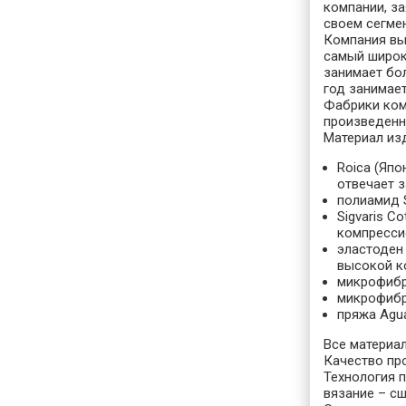
компании, за
своем сегмен
Компания вып
самый широк
занимает бо
год занимает
Фабрики ком
произведенн
Материал из
Roica (Япо
отвечает 
полиамид S
Sigvaris 
компресси
эластоден 
высокой к
микрофибра
микрофибра
пряжа Agua
Все материа
Качество пр
Технология п
вязание – с