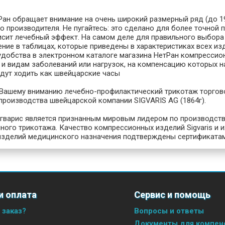
Ран обращает внимание на очень широкий размерный ряд (до 19
 производителя. Не пугайтесь: это сделано для более точной 
исит лечебный эффект. На самом деле для правильного выбора 
ние в таблицах, которые приведены в характеристиках всех изде
удобства в электронном каталоге магазина НетРан компрессион
 и видам заболеваний или нагрузок, на компенсацию которых н
удут ходить как швейцарские часы
Вашему вниманию лечебно-профилактический трикотаж торгово
 производства швейцарской компании SIGVARIS AG (1864г).
гварис является признанным мировым лидером по производств
ного трикотажа. Качество компрессионных изделий Sigvaris и
изделий медицинского назначения подтверждены сертификатам
и оплата
Сервис и помощь
 заказ?
Вопросы и ответы
Документы для компенс