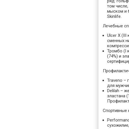
ряд: гольф
том числе,
мыском и б
Skinlife.
Лечебные сп
Ulcer X (III
сменных ни
компресси
Тромбо (I 
(74%) и эл
сертифици
Профилактич
Traveno
– г
для мужчин
Delilah
– же
эластана (
Профилакт
Спортивные 
Performan
сухожилие