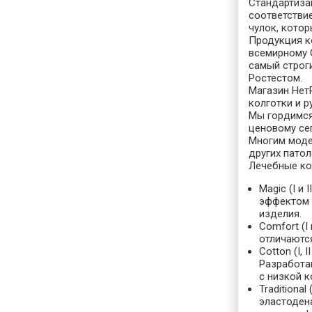
Стандартизац
соответстви
чулок, котор
Продукция к
всемирному O
самый строги
Ростестом.
Магазин Нет
колготки и р
Мы гордимся
ценовому сег
Многим модел
других пато
Лечебные ко
Magic
(I и
эффектом «
изделия.
Comfort
(I
отличаютс
Cotton
(I, 
Разработа
с низкой 
Traditiona
l
эластоден