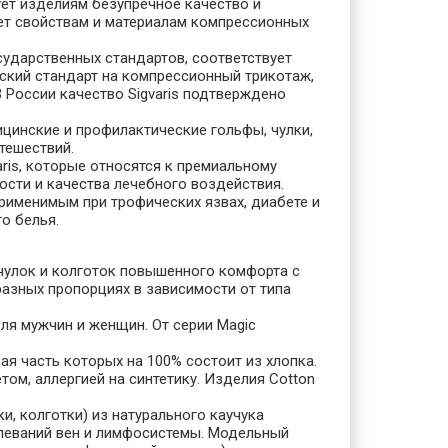
ует изделиям безупречное качество и
ет свойствам и материалам компрессионных
ударственных стандартов, соответствует
нский стандарт на компрессионный трикотаж,
В России качество Sigvaris подтверждено
ицинские и профилактические гольфы, чулки,
утешествий.
ris, которые относятся к премиальному
ости и качества лечебного воздействия.
применимым при трофических язвах, диабете и
о белья.
, чулок и колготок повышенного комфорта с
разных пропорциях в зависимости от типа
 для мужчин и женщин. От серии Magic
очная часть которых на 100% состоит из хлопка.
ом, аллергией на синтетику. Изделия Cotton
лки, колготки) из натурального каучука
леваний вен и лимфосистемы. Модельный