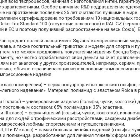
ия всех техпроцессов, начиная с изготовления нитей, гарантир
е характеристикам. Особое внимание R&D подразделение уделя
ые на протяжении последних 25 лет считаются лучшими в мире.
омпании сертифицирована по требованиям 10 национальных гос
eko-Tex Standard 100 (отсутствие аллергенов) и RAL GZ (герма
й в ЕС и поэтому получивший распространение на весь Союз). 
Ран продает полный ассортимент Sigvaris: компрессионные мед
укава, а также госпитальный трикотаж и модели для спорта и п
 тем, что можем предложить покупателям изделия бренда Sigva
менту, но честно отрабатывают свои деньги за счет долговечн
ям нет аналогов у других производителей, например, сериям, 
логиях, обычно ограничивающих использование компрессионног
мпрессионные изделия
 II класс компрессии) – серия полупрозрачных женских гольфов
легкого надевания». Материал: полиамид с эластаном Roica в 
 и II класс) – универсальные изделия (гольфы, чулки, колготки)
я постоянным составом: 65% полиамида и 35% эластана.
II и III класс) – серия изделий (гольфы, чулки, колготки), изнан
на для людей с трофическими расстройствами, сахарным диабет
компрессией любимы спортсменами и путешественниками.
 (II, III и IV класс) – самая большая линейка изделий (гольфы, чу
а и полиамида, разработанная для лечения тяжелых форм забо