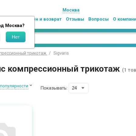
Москва
Оплата
Обмен и возврат
Отзывы
Вопросы
О компан
од
Москва
?
Sigvaris
прессионный трикотаж
ис компрессионный трикотаж
(1 то
 популярности
Показывать: