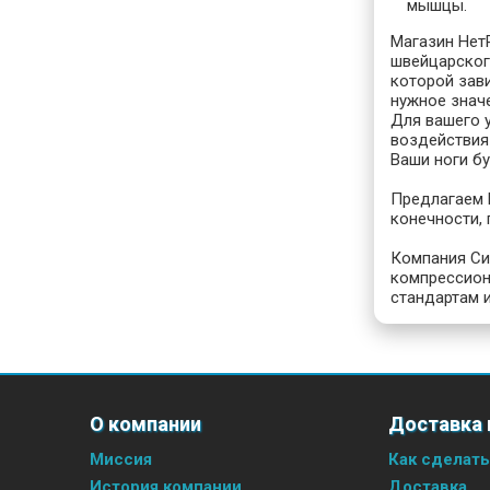
мышцы.
Магазин Нет
швейцарского
которой зав
нужное значе
Для вашего 
воздействия
Ваши ноги б
Предлагаем 
конечности,
Компания Си
компрессион
стандартам 
О компании
Доставка 
Миссия
Как сделать
История компании
Доставка