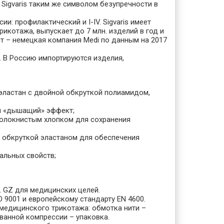
 Sigvaris таким же символом безупречности в
: профилактический и I-IV. Sigvaris имеет
икотажа, выпускает до 7 млн. изделий в год и
т – немецкая компания Medi по данным на 2017
. В Россию импортируются изделия,
 эластан с двойной обкруткой полиамидом,
 и «дышащий» эффект;
оволокнистым хлопком для сохранения
й обкруткой эластаном для обеспечения
альных свойств;
 GZ для медицинских целей.
9001 и европейскому стандарту EN 4600.
я медицинского трикотажа: обмотка нити –
ванной компрессии – упаковка.