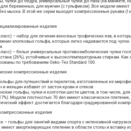
ы, чулки до бедра, универсальные чулки до паха (на манжете, на
 для беременных, для мужчин (с гульфиком). Все модели имеют
ез мыска. В этой же серии выходят компрессионные рукава (I 
ециализированные изделия
 класс)
– набор для лечения венозных трофических язв, в котор
жних хлопковых гольфа, которые легко надеваются под чулок. 
и.
класс)
– белые универсальные противоэмболические чулки госп
астана (26%), устойчивые к высокотемпературным стиркам. Как
рованы по требованиям Oeko-Tex Standard 100.
еские компрессионные изделия
ольфы для путешествий и перелетов, изготовленные из мирофи
 и женщин избавят от застоя крови и отеков.
нские гольфы, чулки и колготки шести цветов, в том числе, дл
17%). Модели плотностью 70 den имеют классическое плетение, 
ический эффект достигается благодаря градуированной компр
компрессионные изделия
ce
– гольфы для занятий видами спорта с интенсивной нагрузк
, имеют амортизирующее плетение в области стопы и вставку и