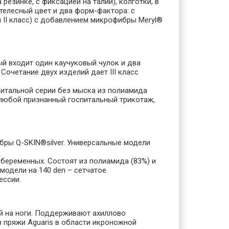
 резинке, с фиксацией на талии), колготки, в
 телесный цвет и два форм-фактора: с
и II класс) с добавлением микрофибры Meryl®
ый входит один каучуковый чулок и два
Сочетание двух изделий дает III класс
итальной серии без мыска из полиамида
 любой признанный госпитальный трикотаж,
бры Q-SKIN®silver. Универсальные модели
я беременных. Состоят из полиамида (83%) и
модели на 140 den – сетчатое.
ессии.
ой на ноги. Поддерживают ахиллово
з пряжи Aguaris в области икроножной