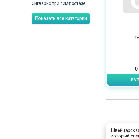
Сигварис при лимфостазе
Показать все категории
Те
0
Куп
Швейцарская
который спец