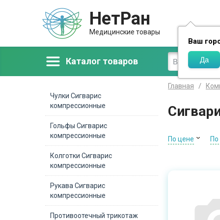
НетРан
Доставка
Медицинские товары
Ваш гор
Каталог товаров
Главная
Ком
Чулки Сигварис
компрессионные
Сигвар
Гольфы Сигварис
компрессионные
По цене
По
Колготки Сигварис
компрессионные
Рукава Сигварис
компрессионные
Противоотечный трикотаж