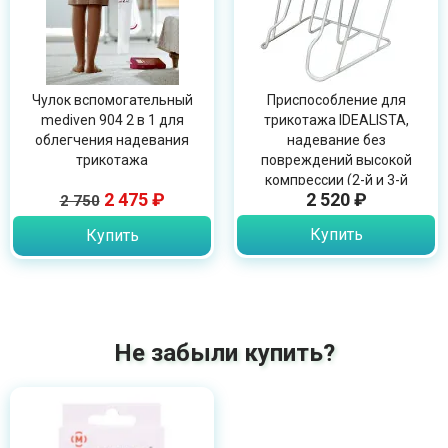
Чулок вспомогательный
Приспособление для
mediven 904 2 в 1 для
трикотажа IDEALISTA,
облегчения надевания
надевание без
трикотажа
повреждений высокой
компрессии (2-й и 3-й
2 475 ₽
2 520 ₽
2 750
классы), OPT ID-01
Купить
Купить
Не забыли купить?