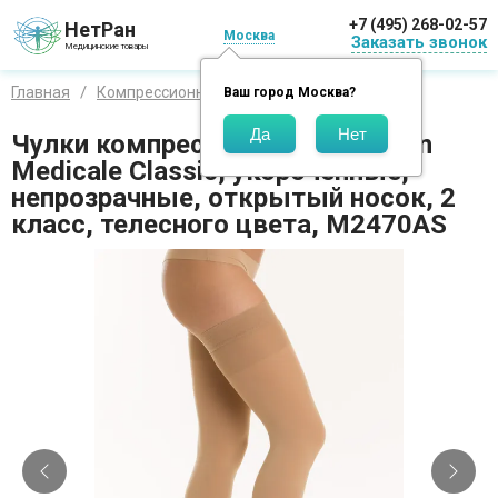
+7 (495) 268-02-57
НетРан
Москва
Заказать звонок
Медицинские товары
Главная
Компрессионный трикотаж
Relaxsan
Ваш город
Москва
?
Чулки компрессионные Relaxsan
Medicale Classic, укороченные,
непрозрачные, открытый носок, 2
класс, телесного цвета, M2470AS