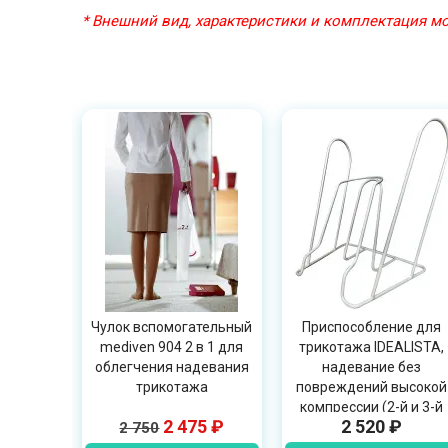
* Внешний вид, характеристики и комплектация 
Чулок вспомогательный
Приспособление для
mediven 904 2 в 1 для
трикотажа IDEALISTA,
облегчения надевания
надевание без
трикотажа
повреждений высокой
компрессии (2-й и 3-й
2 475 ₽
2 520 ₽
2 750
классы), OPT ID-01