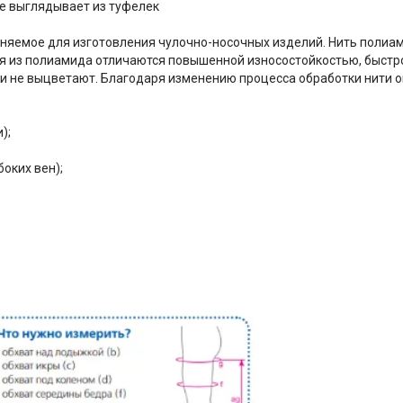
не выглядывает из туфелек
еняемое для изготовления чулочно-носочных изделий. Нить полиа
 из полиамида отличаются повышенной износостойкостью, быстро 
и не выцветают. Благодаря изменению процесса обработки нити он
);
оких вен);