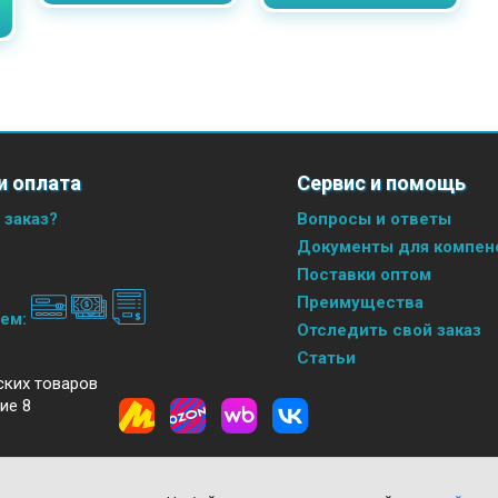
и оплата
Сервис и помощь
 заказ?
Вопросы и ответы
Документы для компенс
Поставки оптом
Преимущества
аем:
Отследить свой заказ
Статьи
ских товаров
ие 8