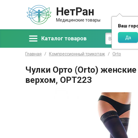
НетРан
Доставка
Медицинские товары
Ваш гор
Каталог товаров
Главная
Компрессионный трикотаж
Orto
Чулки Орто (Orto) женски
верхом, OPT223