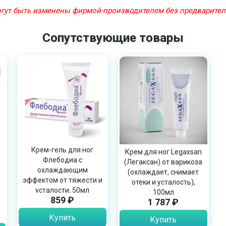
могут быть изменены фирмой-производителем без предварите
Сопутствующие товары
Крем-гель для ног
Крем для ног Legaxsan
Флебодиа с
(Легаксан) от варикоза
охлаждающим
(охлаждает, снимает
эффектом от тяжести и
отеки и усталость),
усталости, 50мл
100мл
859 ₽
1 787 ₽
Купить
Купить