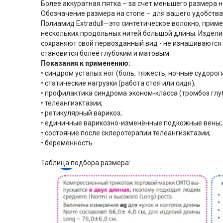
Более аккуратная пятка – за счет меньшего размера 
Обозначение размера на стопе – для вашего удобства
Полиамид Extradull—это синтетическое волокно, прим
нескольких продольных нитей большой длины. Изделия
сохраняют свой первозданный вид - не изнашиваются 
становится более глубоким и матовым.
Показания к применению:
• синдром усталых ног (боль, тяжесть, ночные судороги
• статические нагрузки (работа стоя или сидя);
• профилактика синдрома эконом-класса (тромбоз глуб
• телеангиэктазии;
• ретикулярный варикоз;
• единичные варикозно-изменённые подкожные вены;
• состояние после склеротерапии телеангиэктазии;
• беременность.
Таблица подбора размера: