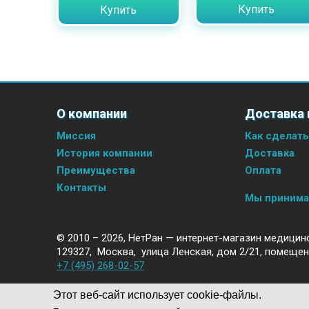
Купить
Купить
О компании
Доставка 
Миссия
Как сделать
История компании
Доставка
Преимущества
Оплата
Контакты
Мы приним
© 2010 – 2026,
НетРан — интернет-магазин медицин
129327
,
Москва
,
улица Ленская, дом 2/21, помещен
+7 (495) 268-02-57
Этот веб-сайт использует cookie-файлы.