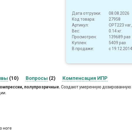
Дата отгрузки:
08.08.2026
Код товара:
27958
Артикул:
OPT223 var
Вес:
0.14 кг.
Просмотрен:
139689 раз
Куплен:
5409 раз
В продаже:
с 19.12.201
ывы
(10)
Вопросы
(2)
Компенсация ИПР
компрессии
, полупрозрачные.
Создают умеренную дозированную к
ии.
о ноге