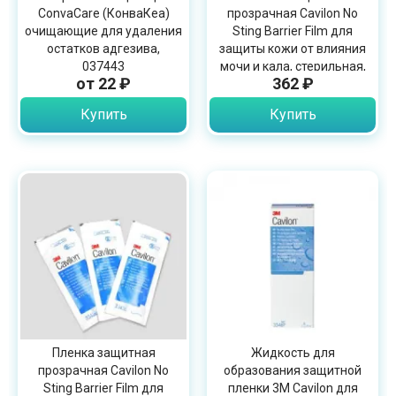
ConvaCare (КонваКеа)
прозрачная Cavilon No
очищающие для удаления
Sting Barrier Film для
остатков адгезива,
защиты кожи от влияния
037443
мочи и кала, стерильная,
от 22 ₽
362 ₽
3мл, 1шт, 3345E
Купить
Купить
Пленка защитная
Жидкость для
прозрачная Cavilon No
образования защитной
Sting Barrier Film для
пленки 3М Cavilon для