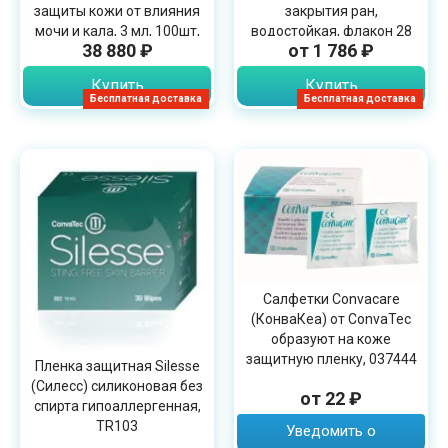
защиты кожи от влияния
закрытия ран,
мочи и кала, 3 мл, 100шт,
водостойкая, флакон 28
38 880 ₽
от 1 786 ₽
3345E
мл, 3346P
Купить
Купить
Бесплатная доставка
Бесплатная доставка
Салфетки Convacare
(КонваКеа) от ConvaTec
образуют на коже
защитную пленку, 037444
Пленка защитная Silesse
(Силесс) силиконовая без
от 22 ₽
спирта гипоаллергенная,
TR103
Уведомить о