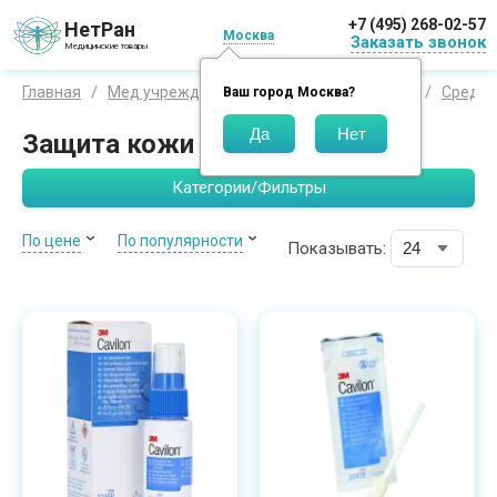
+7 (495) 268-02-57
НетРан
Москва
Заказать звонок
Медицинские товары
Главная
Мед учреждения
Стома и недержание
Средст
Ваш город
Москва
?
Защита кожи вокруг стомы
Категории/Фильтры
По цене
По популярности
Показывать: