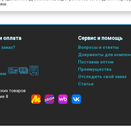
ине.
и оплата
Сервис и помощь
 заказ?
Вопросы и ответы
Документы для компенс
Поставки оптом
Преимущества
аем:
Отследить свой заказ
Статьи
ских товаров
ие 8