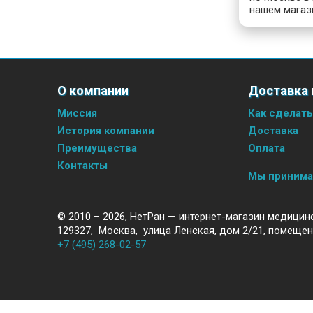
нашем магаз
О компании
Доставка 
Миссия
Как сделать
История компании
Доставка
Преимущества
Оплата
Контакты
Мы приним
© 2010 – 2026,
НетРан — интернет-магазин медицин
129327
,
Москва
,
улица Ленская, дом 2/21, помещен
+7 (495) 268-02-57