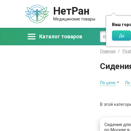
НетРан
Доставка
Медицинские товары
Ваш гор
Каталог товаров
Главная
Реа
Сидения
По цене
По
В этой категор
Сидения для 
по Москве в 