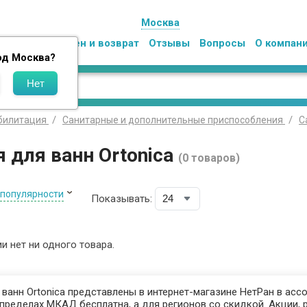
Москва
Оплата
Обмен и возврат
Отзывы
Вопросы
О компан
од
Москва
?
билитация
Санитарные и дополнительные приспособления
С
 для ванн Ortonica
(0 товаров)
 популярности
Показывать:
ии нет ни одного товара.
ванн Ortonica представлены в интернет-магазине НетРан в ассо
пределах МКАД бесплатна, а для регионов со скидкой. Акции, 