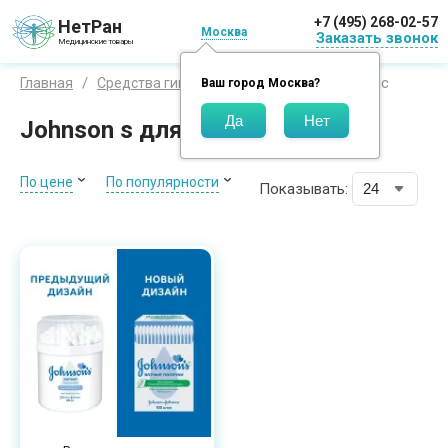
+7 (495) 268-02-57
НетРан
Москва
Заказать звонок
Медицинские товары
Джонсонс
Главная
Средства гигиены
Бренды
Ваш город
Москва
?
Johnson s для детей
По цене
По популярности
Показывать: