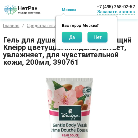
+7 (495) 268-02-57
НетРан
Москва
Заказать звонок
Медицинские товары
Главная
Средства гигиены
Бренды
Кнайпп
Ваш город
Москва
?
Гель для душа восстанавливающий
Kneipp цветущий миндаль, питает,
увлажняет, для чувствительной
кожи, 200мл, 390761