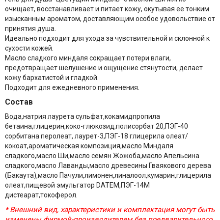
очищает, восстанавливает и питает кожу, окутывая ее тонким
изысканным ароматом, доставляющим особое удовольствие от
принятия душа.
Идеально подходит для ухода за чувствительной и склонной к
сухости кожей.
Масло сладкого миндаля сокращает потери влаги,
предотвращает шелушение и ощущение стянутости, делает
кожу бархатистой и гладкой.
Подходит для ежедневного применения.
Состав
Вода,натрия лаурета сульфат,кокамидпропила
бетаина,глицерин,коко-глюкозид,полисорбат 20,ПЭГ-40
сорбитана перолеат, лаурет-3,ПЭГ-18 глицерила олеат/
кокоат,ароматическая композиция,масло Миндаля
сладкого,масло Ши,масло семян Жожоба,масло Апельсина
сладкого,масло Лаванды,масло древесины Гваякового дерева
(Бакаута),масло Пачули,лимонен,линалоол,кумарин,глицерила
олеат,пищевой эмульгатор DATEM,ПЭГ-14M
дистеарат,токоферол.
* Внешний вид, характеристики и комплектация могут быть
изменены фирмой-производителем без предварительного