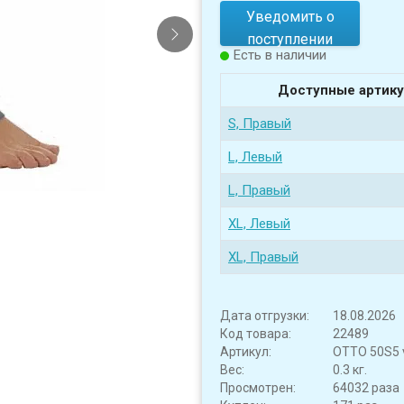
Уведомить о
поступлении
Есть в наличии
Доступные артику
S, Правый
L, Левый
L, Правый
XL, Левый
XL, Правый
Дата отгрузки:
18.08.2026
Код товара:
22489
Артикул:
OTTO 50S5 
Вес:
0.3 кг.
Просмотрен:
64032 раза