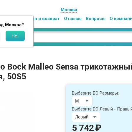
Москва
Оплата
Обмен и возврат
Отзывы
Вопросы
О компан
од
Москва
?
o Bock Malleo Sensa трикотажн
я, 50S5
Выберите БО Размеры:
Выберите БО Левый - Правый
5 742
₽