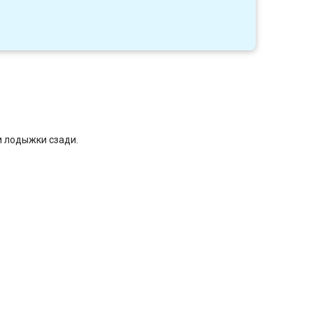
3
 лодыжки сзади.