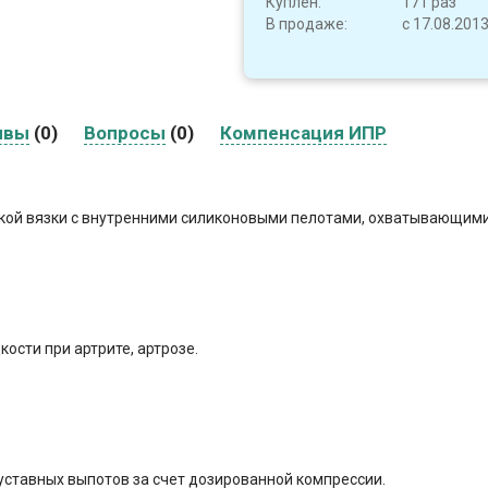
Куплен:
171 раз
В продаже:
с 17.08.201
ывы
(0)
Вопросы
(0)
Компенсация ИПР
кой вязки с внутренними силиконовыми пелотами, охватывающими
ости при артрите, артрозе.
уставных выпотов за счет дозированной компрессии.