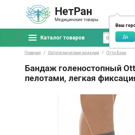
НетРан
Доставка
Медицинские товары
Ваш гор
Каталог товаров
Главная
Ортопедические изделия
Отто Бокк
Бандаж голеностопный Ott
пелотами, легкая фиксаци