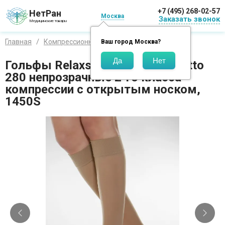
+7 (495) 268-02-57
НетРан
Москва
Заказать звонок
Медицинские товары
Главная
Компрессионный трикотаж
Relaxsan
Ваш город
Москва
?
Гольфы Relaxsan Basic Gambaletto
280 непрозрачные 2-го класса
компрессии с открытым носком,
1450S