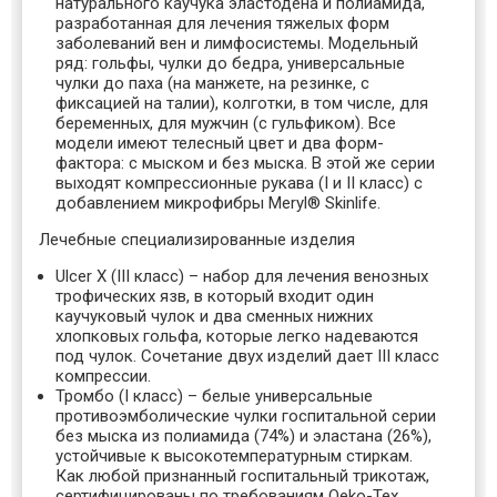
натурального каучука эластодена и полиамида,
разработанная для лечения тяжелых форм
заболеваний вен и лимфосистемы. Модельный
ряд: гольфы, чулки до бедра, универсальные
чулки до паха (на манжете, на резинке, с
фиксацией на талии), колготки, в том числе, для
беременных, для мужчин (с гульфиком). Все
модели имеют телесный цвет и два форм-
фактора: с мыском и без мыска. В этой же серии
выходят компрессионные рукава (I и II класс) с
добавлением микрофибры Meryl® Skinlife.
Лечебные специализированные изделия
Ulcer X (III класс)
– набор для лечения венозных
трофических язв, в который входит один
каучуковый чулок и два сменных нижних
хлопковых гольфа, которые легко надеваются
под чулок. Сочетание двух изделий дает III класс
компрессии.
Тромбо (I класс)
– белые универсальные
противоэмболические чулки госпитальной серии
без мыска из полиамида (74%) и эластана (26%),
устойчивые к высокотемпературным стиркам.
Как любой признанный госпитальный трикотаж,
сертифицированы по требованиям Oeko-Tex