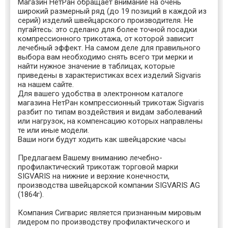
Магазин НетРан обращает внимание на очень
широкий размерный ряд (до 19 позиций в каждой из
серий) изделий швейцарского производителя. Не
пугайтесь: это сделано для более точной посадки
компрессионного трикотажа, от которой зависит
лечебный эффект. На самом деле для правильного
выбора вам необходимо снять всего три мерки и
найти нужное значение в таблицах, которые
приведены в характеристиках всех изделий Sigvaris
на нашем сайте.
Для вашего удобства в электронном каталоге
магазина НетРан компрессионный трикотаж Sigvaris
разбит по типам воздействия и видам заболеваний
или нагрузок, на компенсацию которых направлены
те или иные модели.
Ваши ноги будут ходить как швейцарские часы
Предлагаем Вашему вниманию лечебно-
профилактический трикотаж торговой марки
SIGVARIS на нижние и верхние конечности,
производства швейцарской компании SIGVARIS AG
(1864г).
Компания Сигварис является признанным мировым
лидером по производству профилактического и