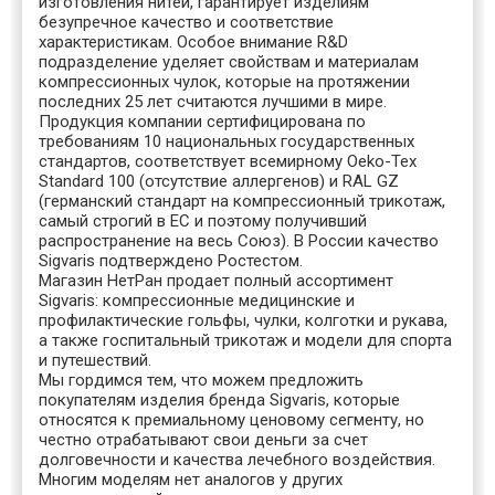
изготовления нитей, гарантирует изделиям
безупречное качество и соответствие
характеристикам. Особое внимание R&D
подразделение уделяет свойствам и материалам
компрессионных чулок, которые на протяжении
последних 25 лет считаются лучшими в мире.
Продукция компании сертифицирована по
требованиям 10 национальных государственных
стандартов, соответствует всемирному Oeko-Tex
Standard 100 (отсутствие аллергенов) и RAL GZ
(германский стандарт на компрессионный трикотаж,
самый строгий в ЕС и поэтому получивший
распространение на весь Союз). В России качество
Sigvaris подтверждено Ростестом.
Магазин НетРан продает полный ассортимент
Sigvaris: компрессионные медицинские и
профилактические гольфы, чулки, колготки и рукава,
а также госпитальный трикотаж и модели для спорта
и путешествий.
Мы гордимся тем, что можем предложить
покупателям изделия бренда Sigvaris, которые
относятся к премиальному ценовому сегменту, но
честно отрабатывают свои деньги за счет
долговечности и качества лечебного воздействия.
Многим моделям нет аналогов у других