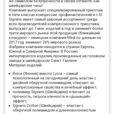
же символом безупречности в своем сегменте, как
швейцарские часы".
Компания выпускает специализированный трикотаж
в пяти классах компрессии: профилактический и I-IV.
Sigvaris имеет самый широкий ассортимент среди
всех производителей компрессионного трикотажа,
выпускает до 7 млн. изделий в год и занимает более
трети мирового рынка этой продукции (ближайший
конкурент – немецкая компания Medi по данным на
2017 год занимает 26% мирового рынка).
Фабрики компании находятся в странах Европы,
Южной и Северной Америки. В Россию
импортируются изделия, произведенные на головном
заводе в швейцарском Санкт-Галлене.
Материал изделий:
Roica (Япония) вместо Lycra – самый
технологичный на сегодняшний день эластан с
двойной обкруткой полиамидом, отвечает за
компрессионные свойства и лечебный эффект;
полиамид Sigvaris (Швейцария) отвечает за
прочность, гигроскопичность и «дышащий»
эффект;
Sigvaris Cotton (Швейцария) – эластан с
обкруткой полиамидом и длинноволокнистым