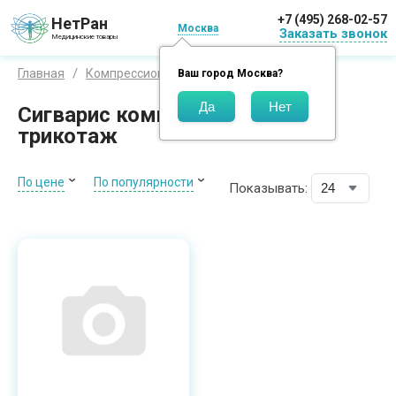
+7 (495) 268-02-57
НетРан
Москва
Заказать звонок
Медицинские товары
Sigvaris
Главная
Компрессионный трикотаж
Ваш город
Москва
?
Сигварис компрессионный
трикотаж
По цене
По популярности
Показывать: