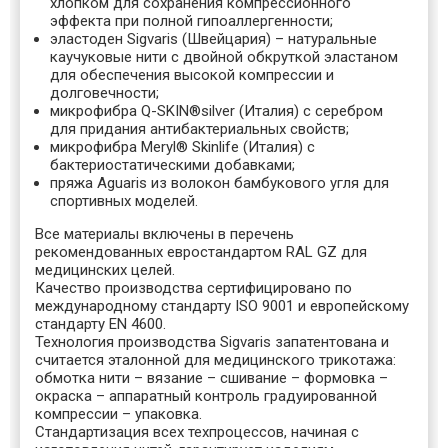
хлопком для сохранения компрессионного
эффекта при полной гипоаллергенности;
эластоден Sigvaris (Швейцария) – натуральные
каучуковые нити с двойной обкруткой эластаном
для обеспечения высокой компрессии и
долговечности;
микрофибра Q-SKIN®silver (Италия) с серебром
для придания антибактериальных свойств;
микрофибра Meryl® Skinlife (Италия) с
бактериостатическими добавками;
пряжа Aguaris из волокон бамбукового угля для
спортивных моделей.
Все материалы включены в перечень
рекомендованных евростандартом RAL GZ для
медицинских целей.
Качество производства сертифицировано по
международному стандарту ISO 9001 и европейскому
стандарту EN 4600.
Технология производства Sigvaris запатентована и
считается эталонной для медицинского трикотажа:
обмотка нити – вязание – сшивание – формовка –
окраска – аппаратный контроль градуированной
компрессии – упаковка.
Стандартизация всех техпроцессов, начиная с