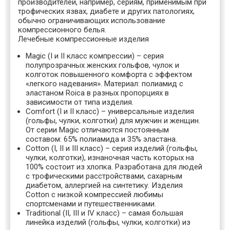
производителей, например, сериям, применимым при
трофических язвах, диабете и других патологиях,
обычно ограничивающих использование
компрессионного белья.
Лечебные компрессионные изделия
Magic
(I и II класс компрессии) – серия
полупрозрачных женских гольфов, чулок и
колготок повышенного комфорта с эффектом
«легкого надевания». Материал: полиамид с
эластаном Roica в разных пропорциях в
зависимости от типа изделия.
Comfort
(I и II класс) – универсальные изделия
(гольфы, чулки, колготки) для мужчин и женщин.
От серии Magic отличаются постоянным
составом: 65% полиамида и 35% эластана.
Cotton
(I, II и III класс) – серия изделий (гольфы,
чулки, колготки), изнаночная часть которых на
100% состоит из хлопка. Разработана для людей
с трофическими расстройствами, сахарным
диабетом, аллергией на синтетику. Изделия
Cotton с низкой компрессией любимы
спортсменами и путешественниками.
Traditiona
l (II, III и IV класс) – самая большая
линейка изделий (гольфы, чулки, колготки) из