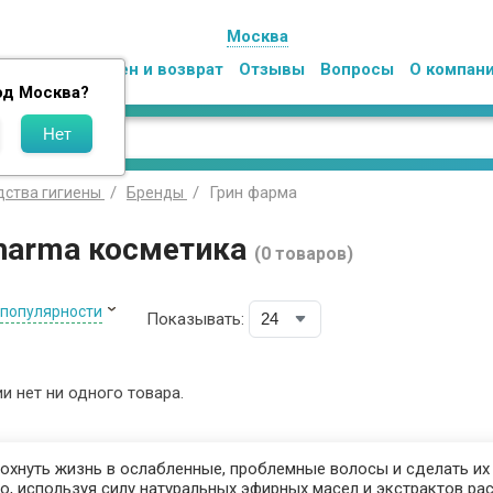
Москва
Оплата
Обмен и возврат
Отзывы
Вопросы
О компан
од
Москва
?
Грин фарма
дства гигиены
Бренды
pharma косметика
(0 товаров)
 популярности
Показывать:
ии нет ни одного товара.
дохнуть жизнь в ослабленные, проблемные волосы и сделать и
о, используя силу натуральных эфирных масел и экстрактов рас