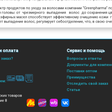
ктр продуктов по уходу за волосами компании “Greenpharma” 
и головы: от чрезмерного выпадения волос до сохранения цв
 эфирных масел способствует эффективному очищению кожи го
т выпадение волос, регулирует себоотделение, что, в свою оч
и оплата
Сервис и помощь
 заказ?
Вопросы и ответы
Документы для компенс
Поставки оптом
Преимущества
аем:
Отследить свой заказ
Статьи
ских товаров
ие 8