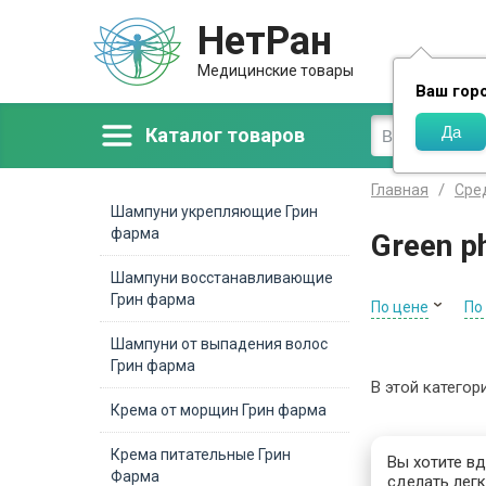
НетРан
Доставка
Медицинские товары
Ваш гор
Каталог товаров
Главная
Сре
Шампуни укрепляющие Грин
фарма
Green 
Шампуни восстанавливающие
Грин фарма
По цене
По
Шампуни от выпадения волос
Грин фарма
В этой категор
Крема от морщин Грин фарма
Крема питательные Грин
Вы хотите в
Фарма
сделать легк