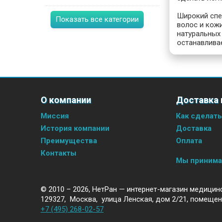
Широкий спе
Показать все категории
волос и кож
натуральных
останавливае
О компании
Доставка 
Миссия
Как сделать
История компании
Доставка
Преимущества
Оплата
Контакты
Мы приним
© 2010 – 2026,
НетРан — интернет-магазин медицин
129327
,
Москва
,
улица Ленская, дом 2/21, помещен
+7 (495) 268-02-57