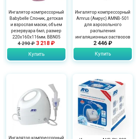
Ингалятор компрессорный
Ингалятор компрессорный
Babybelle Слоник, детская
Amrus (Амрус) AMNB-501
и взрослая маски, объем
для аэрозольного
резервуара 6мл, размер
распыления
220х160х116мм, BBN05
ингаляционных растворов
3 218 ₽
2 446 ₽
4 290 ₽
Купить
Купить
Ингалятор компрессорный