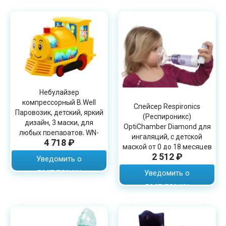
Небулайзер
компрессорный B.Well
Спейсер Respironics
Паровозик, детский, яркий
(Респироникс)
дизайн, 3 маски, для
OptiChamber Diamond для
любых препаратов, WN-
ингаляций, с детской
4 718 ₽
115 K
маской от 0 до 18 месяцев
2 512 ₽
Уведомить о
поступлении
Уведомить о
поступлении