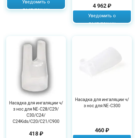
Уведомить о
4 962 ₽
поступлении
Уведомить о
поступлении
Насадка для ингаляции ч/
Насадка для ингаляции ч/
з нос для NE-С300
з нос для NE-С28/С29/
С30/C24/
С24Kids/C20/C21/C900
460 ₽
418 ₽