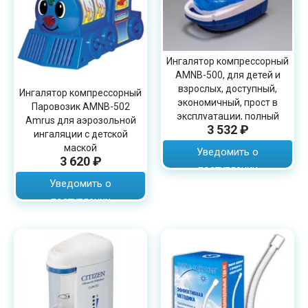
Ингалятор компрессорный
AMNB-500, для детей и
взрослых, доступный,
Ингалятор компрессорный
экономичный, прост в
Паровозик AMNB-502
эксплуатации, полный
Amrus для аэрозольной
3 532 ₽
комплект
ингаляции с детской
маской
Уведомить о
3 620 ₽
поступлении
Уведомить о
поступлении