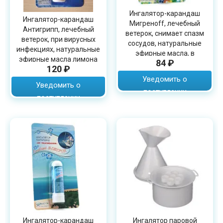
Ингалятор-карандаш
Ингалятор-карандаш
Мигренoff, лечебный
Антигрипп, лечебный
ветерок, снимает спазм
ветерок, при вирусных
сосудов, натуральные
инфекциях, натуральные
эфирные масла, в
эфирные масла лимона
84 ₽
упаковке 1 шт, 1.3 г
120 ₽
мяты, 1.3 г
Уведомить о
Уведомить о
поступлении
поступлении
Ингалятор-карандаш
Ингалятор паровой