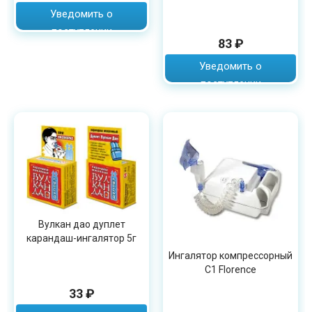
Уведомить о
поступлении
83 ₽
Уведомить о
поступлении
Вулкан дао дуплет
карандаш-ингалятор 5г
Ингалятор компрессорный
C1 Florence
33 ₽