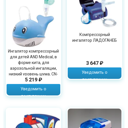
Компрессорный
ингалятор ЛАДОГАНЕБ
Ингалятор компрессорный
для детей AND Medical, в
3 647 ₽
форме кита, для
аэрозольной ингаляции,
Уведомить о
низкий уровень шума, CN-
5 219 ₽
поступлении
232
Уведомить о
поступлении