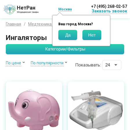
+7 (495) 268-02-57
НетРан
Москва
Заказать звонок
Медицинские товары
Ингаляторы
Главная
Медтехника для дома
Ваш город
Москва
?
Ингаляторы
Категории/Фильтры
По цене
По популярности
Показывать: