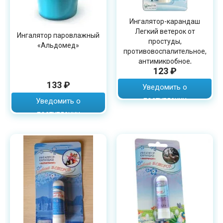
Ингалятор-карандаш
Легкий ветерок от
Ингалятор паровлажный
простуды,
«Альдомед»
противовоспалительное,
антимикробное,
123 ₽
противовирусное
действие, 1.3 г
133 ₽
Уведомить о
поступлении
Уведомить о
поступлении