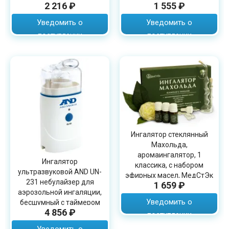
2 216 ₽
1 555 ₽
свисток
Уведомить о
Уведомить о
поступлении
поступлении
Ингалятор стеклянный
Махольда,
аромаингалятор, 1
Ингалятор
классика, с набором
ультразвуковой AND UN-
эфирных масел, МедСтЭк
231 небулайзер для
1 659 ₽
аэрозольной ингаляции,
Уведомить о
бесшумный с таймером
4 856 ₽
поступлении
Уведомить о