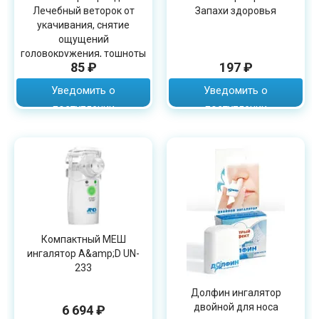
Лечебный веторок от
Запахи здоровья
укачивания, снятие
ощущений
головокружения, тошноты
85 ₽
197 ₽
при морской болезни, 1.3 г
Уведомить о
Уведомить о
поступлении
поступлении
Компактный МЕШ
ингалятор A&amp;D UN-
233
Долфин ингалятор
двойной для носа
6 694 ₽