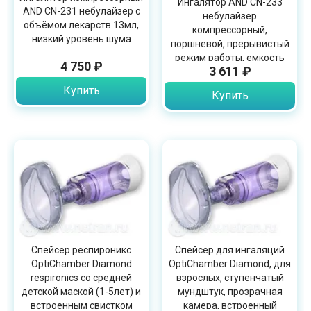
Ингалятор AND CN-233
AND CN-231 небулайзер с
небулайзер
объёмом лекарств 13мл,
компрессорный,
низкий уровень шума
поршневой, прерывистый
режим работы, емкость
4 750 ₽
3 611 ₽
для лекарств до 6 мл
Купить
Купить
Спейсер респироникс
Спейсер для ингаляций
OptiChamber Diamond
OptiChamber Diamond, для
respironics со средней
взрослых, ступенчатый
детской маской (1-5лет) и
мундштук, прозрачная
встроенным свистком
камера, встроенный