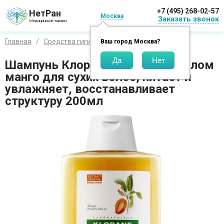
+7 (495) 268-02-57
НетРан
Москва
Заказать звонок
Медицинские товары
Главная
Средства гигиены
Бренды
Клоран
Ваш город
Москва
?
Шампунь Клоран / Klorane с маслом
манго для сухих волос, питает и
увлажняет, восстанавливает
структуру 200мл