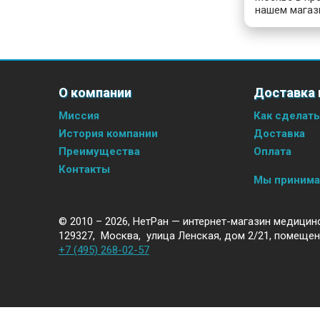
нашем магаз
О компании
Доставка 
Миссия
Как сделать
История компании
Доставка
Преимущества
Оплата
Контакты
Мы приним
© 2010 – 2026,
НетРан — интернет-магазин медицин
129327
,
Москва
,
улица Ленская, дом 2/21, помещен
+7 (495) 268-02-57