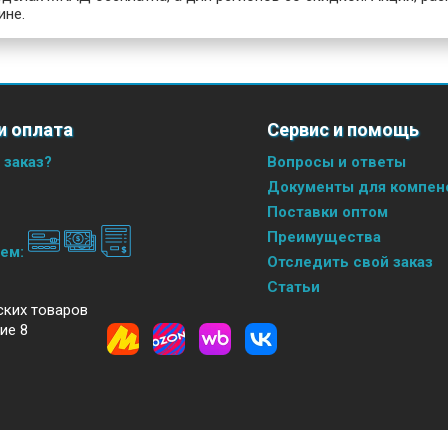
ине.
и оплата
Сервис и помощь
 заказ?
Вопросы и ответы
Документы для компенс
Поставки оптом
Преимущества
аем:
Отследить свой заказ
Статьи
ских товаров
ие 8