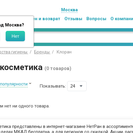
Москва
Оплата
Обмен и возврат
Отзывы
Вопросы
О компан
од
Москва
?
Клоран
дства гигиены
Бренды
 косметика
(0 товаров)
 популярности
Показывать:
ии нет ни одного товара.
етика представлены в интернет-магазине НетРан в ассортименте
делах МКАД бесплатна, а для регионов со скидкой. Акции, рас