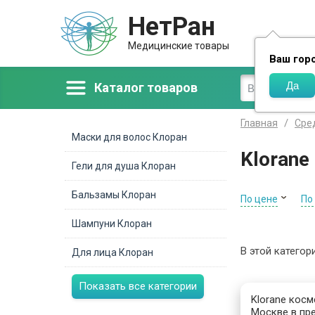
НетРан
Доставка
Медицинские товары
Ваш гор
Каталог товаров
Главная
Сре
Маски для волос Клоран
Klorane
Гели для душа Клоран
Бальзамы Клоран
По цене
По
Шампуни Клоран
В этой категор
Для лица Клоран
Показать все категории
Klorane косм
Москве в пре