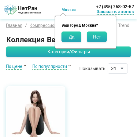
+7 (495) 268-02-57
НетРан
Москва
Заказать звонок
Медицинские товары
Trend
Главная
Компрессионный трикотаж
Венотекс
Ваш город
Москва
?
Коллекция Венотекс Тренд
Категории/Фильтры
По цене
По популярности
Показывать: