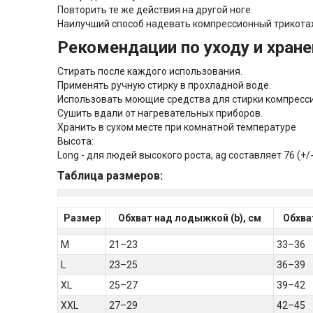
Повторить те же действия на другой ноге.
Наилучший способ надевать компрессионный трикотаж
Рекомендации по уходу и хран
Стирать после каждого использования.
Применять ручную стирку в прохладной воде.
Использовать моющие средства для стирки компресс
Сушить вдали от нагревательных приборов.
Хранить в сухом месте при комнатной температуре
Высота:
Long - для людей высокого роста, ag составляет 76 (+/
Таблица размеров:
Размер
Обхват над лодыжкой (b), см
Обхват
M
21–23
33–36
L
23–25
36–39
XL
25–27
39–42
XXL
27–29
42–45