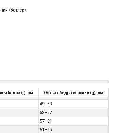
лий «батлер».
ны бедра (f), см
Обхват бедра верхний (g), см
49–53
53–57
57–61
61–65