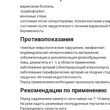
варикозная болезнь;
тромбофлебит;
венозные отёки;
состояние после склеротерапии, телеангиэктазии и ва
состояние после хирургического лечения варикозной 
беременность.
Противопоказания
тяжёлые неврологические нарушения, лимфангиит;
индивидуальная непереносимость материалов;
субкомпенсация и декомпенсация кровообращения;
язвы, дерматиты и т. п. в области применения;
заболевания артерий (облитерирующий атеросклероз, 
заболевания периферических артерий на поздних ста
сердечно-лёгочная недостаточность.
Перед применением необходимо проконсультироватьс
Рекомендации по применению
Перед надеванием закинуть ноги наверх на 7–10 минут
На руки надеть резиновые неопудренные перчатки и на
Распределить чулок по ноге.