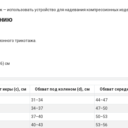
 — использовать устройство для надевания компрессионных изде
ению
ионного трикотажа.
-6) см
 икры (c), см
Обхват под коленом (d), см
Обхват середи
31–34
44–47
34–37
47–50
37–40
50–53
40–43
53–56