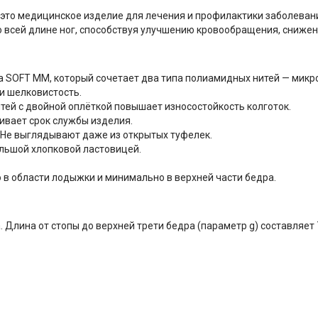
 это медицинское изделие для лечения и профилактики заболевани
всей длине ног, способствуя улучшению кровообращения, снижени
а SOFT MM, который сочетает два типа полиамидных нитей — мик
 и шелковистость.
тей с двойной оплёткой повышает износостойкость колготок.
ивает срок службы изделия.
Не выглядывают даже из открытых туфелек.
ольшой хлопковой ластовицей.
в области лодыжки и минимально в верхней части бедра.
 Длина от стопы до верхней трети бедра (параметр g) составляет