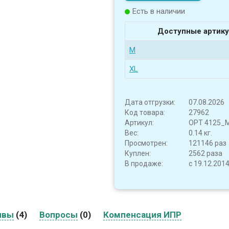
Есть в наличии
Доступные артику
M
XL
Дата отгрузки:
07.08.2026
Код товара:
27962
Артикул:
OPT 4125_
Вес:
0.14 кг.
Просмотрен:
121146 раз
Куплен:
2562 раза
В продаже:
с 19.12.201
ывы
(4)
Вопросы
(0)
Компенсация ИПР