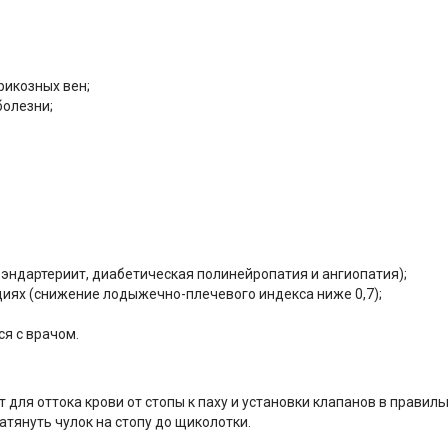
рикозных вен;
болезни;
эндартериит, диабетическая полинейропатия и ангиопатия);
диях (снижение лодыжечно-плечевого индекса ниже 0,7);
я с врачом.
 для оттока крови от стопы к паху и установки клапанов в правил
тянуть чулок на стопу до щиколотки.