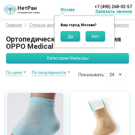
+7 (495) 268-02-57
НетРан
Москва
Заказать звонок
Медицинские товары
Главная
Стельки, вкладыши и приспособления
Приспособл
Ваш город
Москва
?
Ортопедические приспособления
OPPO Medical
Категории/Фильтры
По цене
По популярности
Показывать: