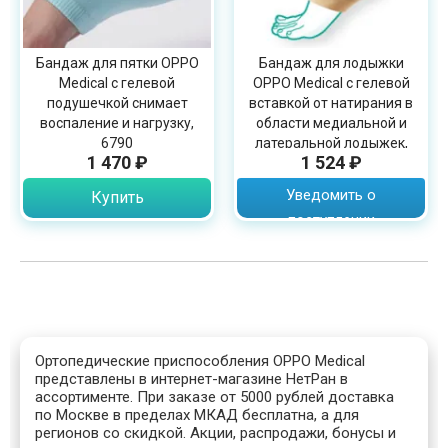
Бандаж для пятки OPPO
Бандаж для лодыжки
Medical с гелевой
OPPO Medical с гелевой
подушечкой снимает
вставкой от натирания в
воспаление и нагрузку,
области медиальной и
6790
латеральной лодыжек,
1 470 ₽
1 524 ₽
6791
Уведомить о
Купить
поступлении
Ортопедические приспособления OPPO Medical
представлены в интернет-магазине НетРан в
ассортименте. При заказе от 5000 рублей доставка
по Москве в пределах МКАД бесплатна, а для
регионов со скидкой. Акции, распродажи, бонусы и