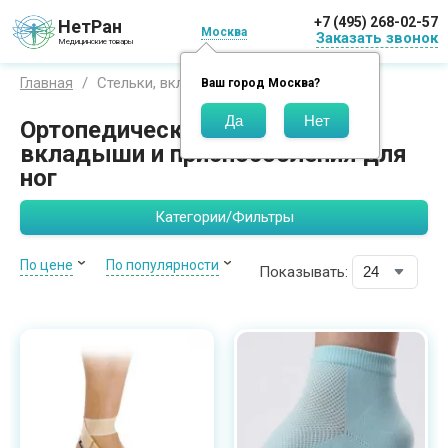
+7 (495) 268-02-57
НетРан
Москва
Заказать звонок
Медицинские товары
Стельки, вкладыши и приспособления
Главная
Ваш город
Москва
?
Ортопедические стельки,
вкладыши и приспособления для
ног
Категории/Фильтры
По цене
По популярности
Показывать: