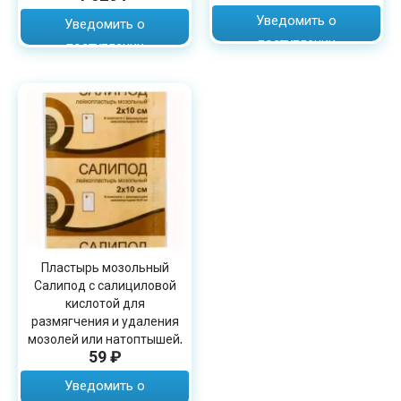
Уведомить о
Уведомить о
поступлении
поступлении
Пластырь мозольный
Салипод с салициловой
кислотой для
размягчения и удаления
мозолей или натоптышей,
59 ₽
2х10см
Уведомить о