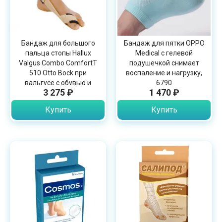
Бандаж для большого
Бандаж для пятки OPPO
пальца стопы Hallux
Medical с гелевой
Valgus Combo ComfortT
подушечкой снимает
510 Otto Bock при
воспаление и нагрузку,
вальгусе с обувью и
6790
3 275 ₽
1 470 ₽
ночью
Купить
Купить