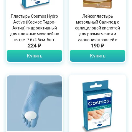
Пластырь Cosmos Hydro
Лейкопластырь
Active (Космос Гидро-
мозольный Салипод с
Актив) гидроактивный
салициловой кислотой
для влажных мозолей на
для размягчения и
пятке, 7.6х4.5см, 5шт,
удаления мозолей и
224 ₽
190 ₽
536013
натоптышей, 11шт
Купить
Купить