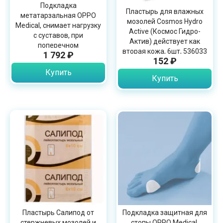
Подкладка
Пластырь для влажных
метатарзальная OPPO
мозолей Cosmos Hydro
Medical, снимает нагрузку
Active (Космос Гидро-
с суставов, при
Актив) действует как
поперечном
вторая кожа, 6шт, 536033
1 792 ₽
плоскостопии, гелевая,
152 ₽
6442
Купить
Купить
Пластырь Салипод от
Подкладка защитная для
стержневых мозолей и
стопы OPPO Medical,