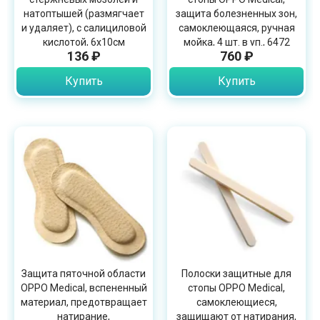
натоптышей (размягчает
защита болезненных зон,
и удаляет), с салициловой
самоклеющаяся, ручная
кислотой, 6х10см
мойка, 4 шт. в уп., 6472
136 ₽
760 ₽
Купить
Купить
Защита пяточной области
Полоски защитные для
OPPO Medical, вспененный
стопы OPPO Medical,
материал, предотвращает
самоклеющиеся,
натирание,
защищают от натирания,