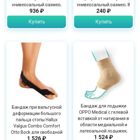
универсальный размер,
универсальный размер, 8
936 ₽
240 ₽
6071
шт., 6060
Купить
Купить
Бандаж для лодыжки
Бандаж при вальгусной
OPPO Medical с гелевой
деформации большого
вставкой от натирания в
пальца стопы Hallux
области медиальной и
Valgus Combo Comfort
латеральной лодыжек,
Otto Bock для свободной
1 524 ₽
6791
1 526 ₽
обуви, 509