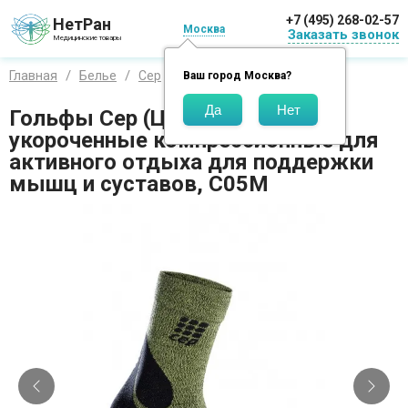
+7 (495) 268-02-57
НетРан
Москва
Заказать звонок
Медицинские товары
Главная
Белье
Сер
Гольфы
Ваш город
Москва
?
Гольфы Cep (Цеп) мужские
укороченные компрессионные для
активного отдыха для поддержки
мышц и суставов, C05M