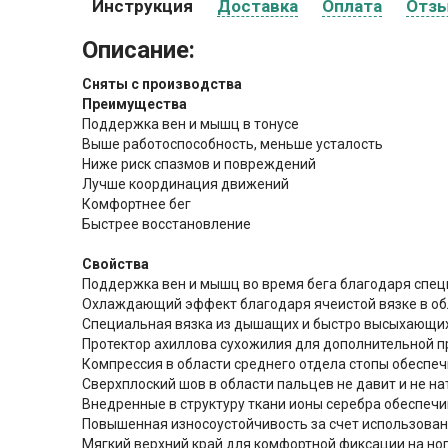
Инструкция
Доставка
Оплата
Отз
Описание:
Сняты с производства
Преимущества
Поддержка вен и мышц в тонусе
Выше работоспособность, меньше усталость
Ниже риск спазмов и повреждений
Лучше координация движений
Комфортнее бег
Быстрее восстановление
Свойства
Поддержка вен и мышц во время бега благодаря спец
Охлаждающий эффект благодаря ячеистой вязке в о
Специальная вязка из дышащих и быстро высыхающих
Протектор ахиллова сухожилия для дополнительной 
Компрессия в области среднего отдела стопы обеспе
Сверхплоский шов в области пальцев не давит и не на
Внедренные в структуру ткани ионы серебра обеспе
Повышенная износоустойчивость за счет использован
Мягкий верхний край для комфортной фиксации на но