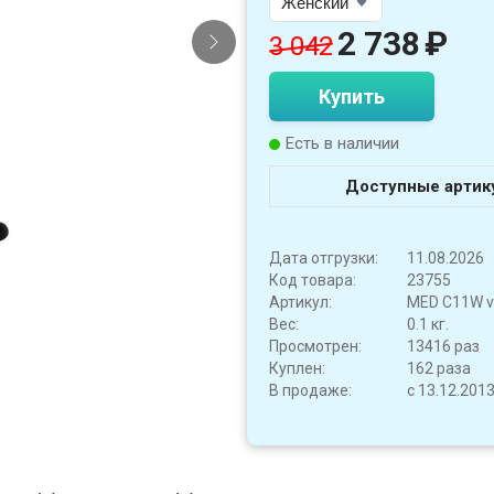
2 738
₽
3 042
Купить
Есть в наличии
Доступные артик
Дата отгрузки:
11.08.2026
Код товара:
23755
Артикул:
MED C11W v
Вес:
0.1 кг.
Просмотрен:
13416 раз
Куплен:
162 раза
В продаже:
с 13.12.201