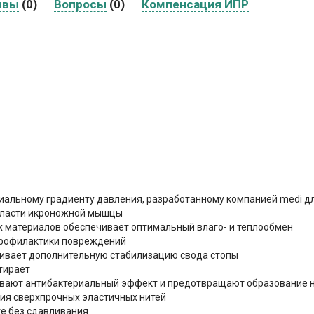
ывы
(0)
Вопросы
(0)
Компенсация ИПР
иальному градиенту давления, разработанному компанией medi дл
бласти икроножной мышцы
 материалов обеспечивает оптимальный влаго- и теплообмен
профилактики повреждений
чивает дополнительную стабилизацию свода стопы
тирает
чивают антибактериальный эффект и предотвращают образование 
ия сверхпрочных эластичных нитей
ге без сдавливания