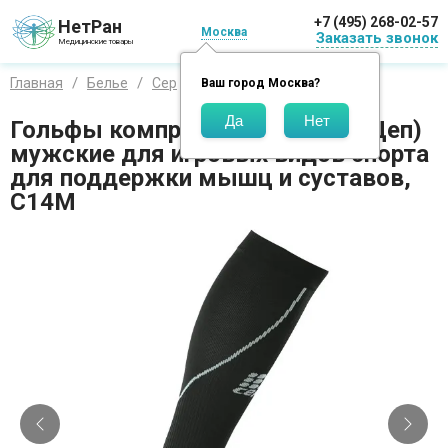
+7 (495) 268-02-57
НетРан
Москва
Заказать звонок
Медицинские товары
Главная
Белье
Сер
Гольфы
Ваш город
Москва
?
Гольфы компрессионные Cep (Цеп)
мужские для игровых видов спорта
для поддержки мышц и суставов,
C14M