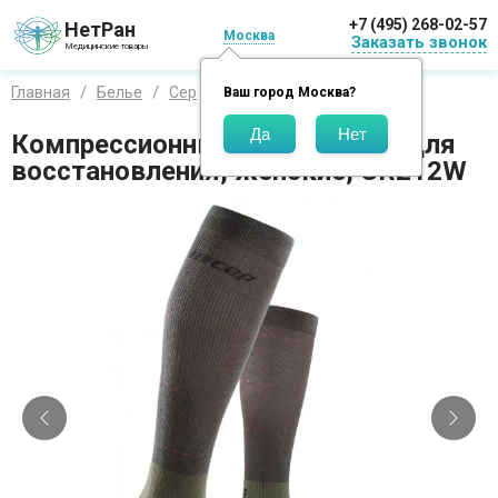
+7 (495) 268-02-57
НетРан
Москва
Заказать звонок
Медицинские товары
Главная
Белье
Сер
Гольфы
Ваш город
Москва
?
Компрессионные гольфы CEP для
восстановления, женские, CR212W