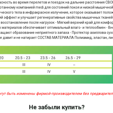
опасность во время перелетов и поездок на дальние расстояния
отанному компанией medi для состояний покоя и низкой мышечной
еского тела в инфракрасное излучение, которое оказывает поло
ий эффект и улучшает регенеративные свойства мышечных тканей
 восстановление после нагрузок - Мягкий верхний край для комфо
материалов обеспечивает оптимальный влаго- и теплообмен - Вне
ащают образование неприятного запаха - Протектор ахиллова су
не давит и не натирает СОСТАВ МАТЕРИАЛА Полиамид, эластан, л
могут быть изменены фирмой-производителем без предварите
Не забыли купить?