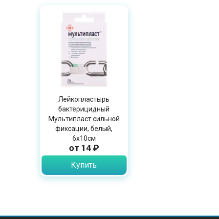
Лейкопластырь
бактерицидный
Мультипласт сильной
фиксации, белый,
6х10см
от 14 ₽
Купить