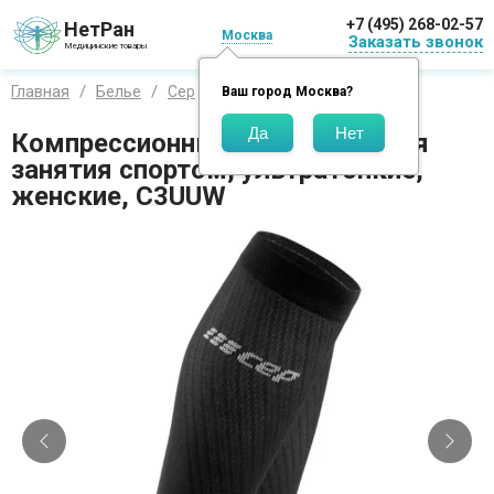
+7 (495) 268-02-57
НетРан
Москва
Заказать звонок
Медицинские товары
Главная
Белье
Сер
Гольфы
Ваш город
Москва
?
Компрессионные гетры CEP для
занятия спортом, ультратонкие,
женские, C3UUW