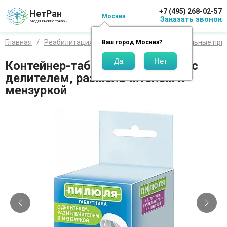
+7 (495) 268-02-57
НетРан
Москва
Заказать звонок
Медицинские товары
Главная
Реабилитация
Санитарные и дополнительные при
Ваш город
Москва
?
Контейнер-таблетница Пилюля c
делителем, размельчителем и
мензуркой