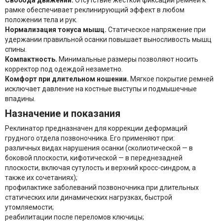
Свобода движений.
Отсутствие жёсткой фиксации ремней к
рамке обеспечивает реклинирующий эффект в любом
положении тела и рук.
Нормализация тонуса мышц.
Статическое напряжение при
удержании правильной осанки повышает выносливость мышц
спины.
Компактность.
Минимальные размеры позволяют носить
корректор под одеждой незаметно.
Комфорт при длительном ношении.
Мягкое покрытие ремней
исключает давление на костные выступы и подмышечные
впадины.
Назначение и показания
Реклинатор предназначен для коррекции деформаций
грудного отдела позвоночника. Его применяют при:
различных видах нарушения осанки (сколиотической — в
боковой плоскости, кифотической — в переднезадней
плоскости, включая сутулость и верхний кросс-синдром, а
также их сочетаниях);
профилактике заболеваний позвоночника при длительных
статических или динамических нагрузках, быстрой
утомляемости;
реабилитации после переломов ключицы;