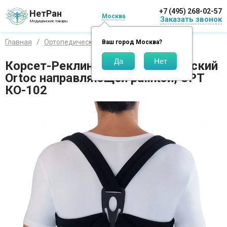
+7 (495) 268-02-57
НетРан
Москва
Заказать звонок
Медицинские товары
Главная
Ортопедические изделия
Орто
Ваш город
Москва
?
Корсет-Реклинатор ортопедический
Ortoс направляющей рамкой, OPT
КО-102