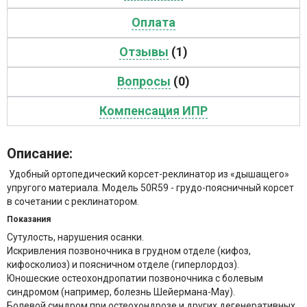
Оплата
Отзывы
(1)
Вопросы
(0)
Компенсация ИПР
Описание:
Удобный ортопедический корсет-реклинатор из «дышащего»
упругого материала. Модель 50R59 - грудо-поясничный корсет
в сочетании с реклинатором.
Показания
Сутулость, нарушения осанки.
Искривления позвоночника в грудном отделе (кифоз,
кифосколиоз) и поясничном отделе (гиперлордоз).
Юношеские остеохондропатии позвоночника с болевым
синдромом (например, болезнь Шейермана-Мау).
Болевой синдром при остеохондрозе и других дегенеративных