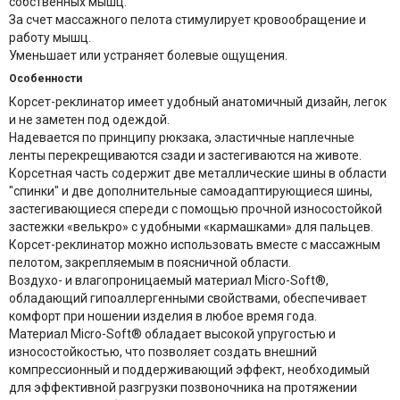
собственных мышц.
За счет массажного пелота стимулирует кровообращение и
работу мышц.
Уменьшает или устраняет болевые ощущения.
Особенности
Корсет-реклинатор имеет удобный анатомичный дизайн, легок
и не заметен под одеждой.
Надевается по принципу рюкзака, эластичные наплечные
ленты перекрещиваются сзади и застегиваются на животе.
Корсетная часть содержит две металлические шины в области
"спинки" и две дополнительные самоадаптирующиеся шины,
застегивающиеся спереди с помощью прочной износостойкой
застежки «велькро» с удобными «кармашками» для пальцев.
Корсет-реклинатор можно использовать вместе с массажным
пелотом, закрепляемым в поясничной области.
Воздухо- и влагопроницаемый материал Micro-Soft®,
обладающий гипоаллергенными свойствами, обеспечивает
комфорт при ношении изделия в любое время года.
Материал Micro-Soft® обладает высокой упругостью и
износостойкостью, что позволяет создать внешний
компрессионный и поддерживающий эффект, необходимый
для эффективной разгрузки позвоночника на протяжении