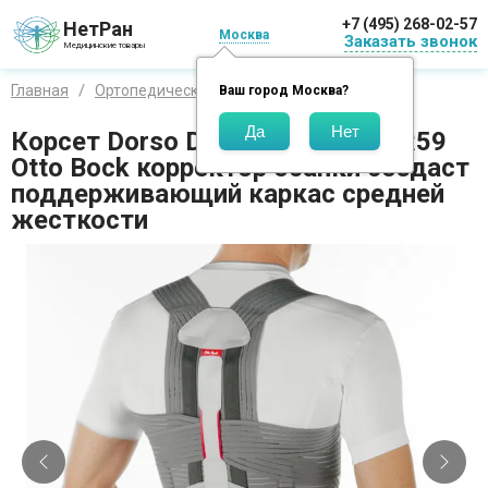
+7 (495) 268-02-57
НетРан
Москва
Заказать звонок
Медицинские товары
Главная
Ортопедические изделия
Отто Бокк
Ваш город
Москва
?
Корсет Dorso Direxa Posture 50R59
Otto Bock корректор осанки создаст
поддерживающий каркас средней
жесткости