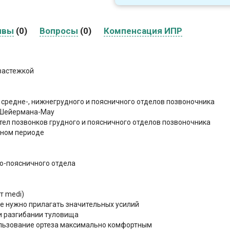
ывы
(0)
Вопросы
(0)
Компенсация ИПР
 застежкой
средне-, нижнегрудного и поясничного отделов позвоночника
 Шейермана-Мау
ел позвонков грудного и поясничного отделов позвоночника
нном периоде
о-поясничного отдела
т medi)
не нужно прилагать значительных усилий
и разгибании туловища
льзование ортеза максимально комфортным