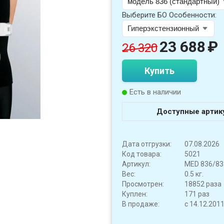
Выберите БО Особенности:
23 688
₽
26 320
Купить
Есть в наличии
Доступные артик
Дата отгрузки:
07.08.2026
Код товара:
5021
Артикул:
MED 836/83
Вес:
0.5 кг.
Просмотрен:
18852 раза
Куплен:
171 раз
В продаже:
с 14.12.201