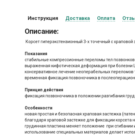
Инструкция
Доставка
Оплата
Отз
Описание:
Корсет гиперэкстензионный 3-х точечный с храповой
Показания
стабильные компрессионные переломы тел позвонков 
выраженная кифотическая деформация при болезни
консервативное лечение неоперабельных переломов т
временная фиксация позвоночника в послеоперацио
Принцип
действия
фиксация позвоночника в положении разгибания груд
Особенности
новая простая и безопасная храповая застежка (патен
благодаря храповой застежке для фиксации корсета 
грудинная пластина меняет положение при сгибании 
использование специальных материалов делает испо