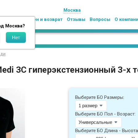
Москва
Оплата
Обмен и возврат
Отзывы
Вопросы
О компан
од
Москва
?
еди
edi 3C гиперэкстензионный 3-х 
Выберите БО Размеры:
Выберите БО Пол - Возраст:
Выберите БО Длина - Высота