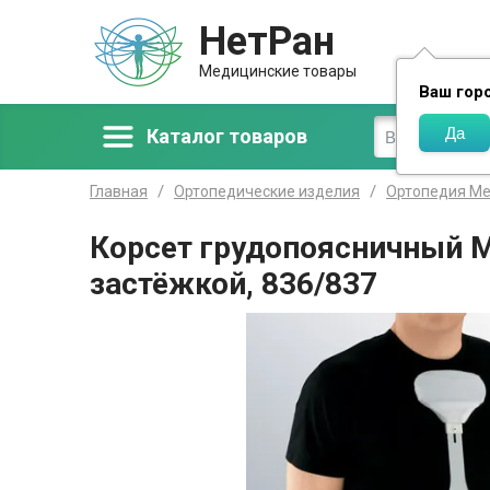
НетРан
Доставка
Медицинские товары
Ваш гор
Каталог товаров
Главная
Ортопедические изделия
Ортопедия М
Корсет грудопоясничный M
застёжкой, 836/837