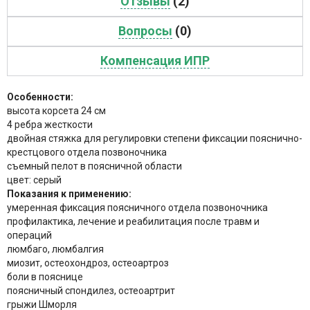
Отзывы
(2)
Вопросы
(0)
Компенсация ИПР
Особенности:
высота корсета 24 см
4 ребра жесткости
двойная стяжка для регулировки степени фиксации пояснично-
крестцового отдела позвоночника
съемный пелот в поясничной области
цвет: серый
Показания к применению:
умеренная фиксация поясничного отдела позвоночника
профилактика, лечение и реабилитация после травм и
операций
люмбаго, люмбалгия
миозит, остеохондроз, остеоартроз
боли в пояснице
поясничный спондилез, остеоартрит
грыжи Шморля