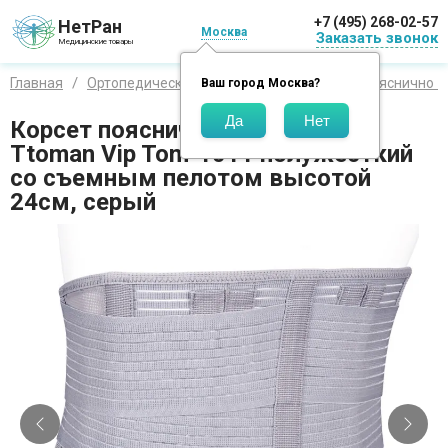
+7 (495) 268-02-57
НетРан
Москва
Заказать звонок
Медицинские товары
Главная
Ортопедические изделия
Корсеты
Пояснично -
Ваш город
Москва
?
Корсет пояснично-крестцовый
Ttoman Vip Tom-1011 полужесткий
со съемным пелотом высотой
24см, серый