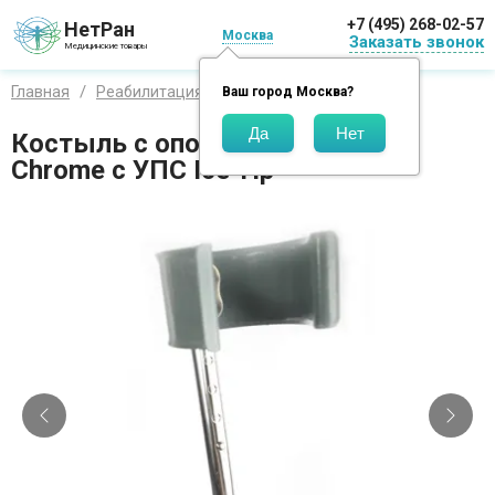
+7 (495) 268-02-57
НетРан
Москва
Заказать звонок
Медицинские товары
Главная
Реабилитация
Костыли
Другие
Ваш город
Москва
?
Костыль с опорой под локоть U
Chrome c УПС Ice Tip