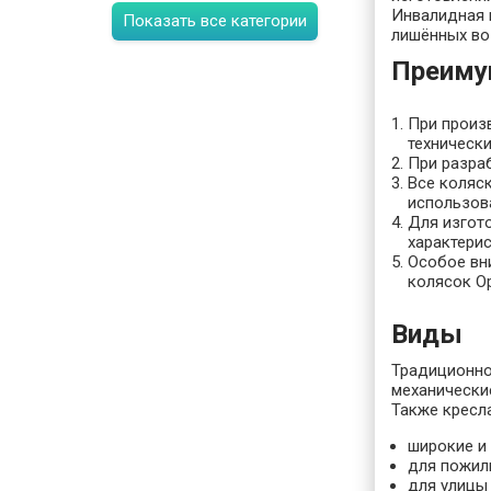
Инвалидная 
Показать все категории
лишённых во
Преиму
При произ
техническ
При разра
Все коляс
использов
Для изгот
характери
Особое вн
колясок О
Виды
Традиционно
механически
Также кресла
широкие и 
для пожил
для улицы 