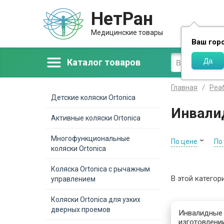
НетРан
Доставка
Медицинские товары
Ваш гор
Каталог товаров
Главная
Реа
Детские коляски Ortonica
Инвалид
Активные коляски Ortonica
Многофункциональные
По цене
По
коляски Ortonica
Коляска Ortonica с рычажным
В этой категор
управлением
Коляски Ortonica для узких
дверных проемов
Инвалидные 
изготовлени