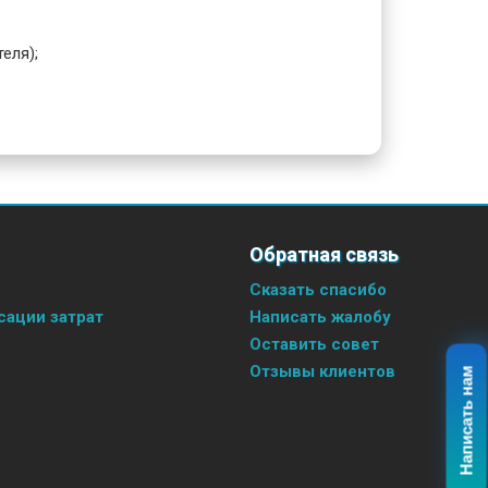
еля);
Обратная связь
Сказать спасибо
ации затрат
Написать жалобу
Оставить совет
Отзывы клиентов
Написать нам