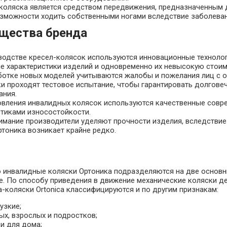
коляска является средством передвижения, предназначенным 
зможности ходить собственными ногами вследствие заболевани
щества бренда
водстве кресел-колясок используются инновационные техноло
ие характеристики изделий и одновременно их невысокую стоим
ботке новых моделей учитываются жалобы и пожелания лиц с 
ки проходят тестовое испытание, чтобы гарантировать долгове
ания.
овления инвалидных колясок используются качественные совр
стиками износостойкости.
имание производители уделяют прочности изделия, вследствие
ртоника возникает крайне редко.
 инвалидные коляски Ортоника подразделяются на две основны
е. По способу приведения в движение механические коляски д
-коляски Ortonica классифицируются и по другим признакам:
узкие;
ых, взрослых и подростков;
и для дома;