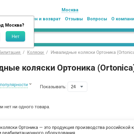
Москва
Оплата
Обмен и возврат
Отзывы
Вопросы
О компан
од
Москва
?
Инвалидные коляски Ортоника (Ortonic
билитация
Коляски
ные коляски Ортоника (Ortonica
 популярности
Показывать:
ии нет ни одного товара.
коляски Ортоника — это продукция производства российской к
и реабилитационного оборудования.