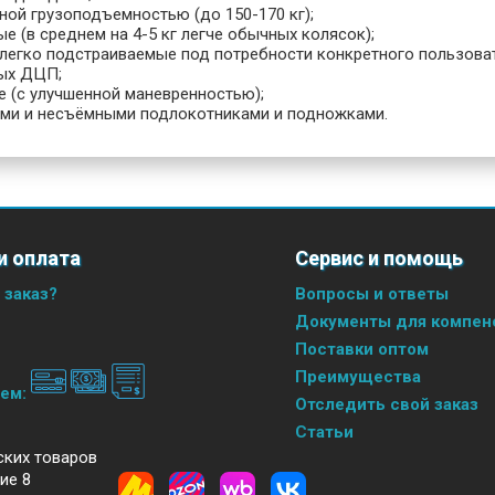
ной грузоподъемностью (до 150-170 кг);
е (в среднем на 4-5 кг легче обычных колясок);
(легко подстраиваемые под потребности конкретного пользоват
ых ДЦП;
е (с улучшенной маневренностью);
ми и несъёмными подлокотниками и подножками.
и оплата
Сервис и помощь
 заказ?
Вопросы и ответы
Документы для компенс
Поставки оптом
Преимущества
аем:
Отследить свой заказ
Статьи
ских товаров
ие 8