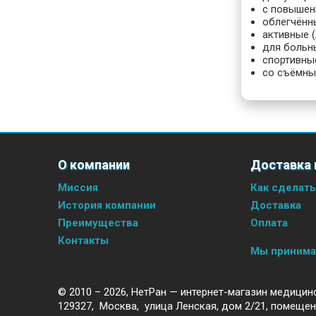
с повышен
облегчённы
активные 
для больн
спортивны
со съёмны
О компании
Доставка 
Миссия
Как сделать
История компании
Доставка
Преимущества
Оплата
Контакты
Мы приним
© 2010 – 2026,
НетРан — интернет-магазин медицин
129327
,
Москва
,
улица Ленская, дом 2/21, помещен