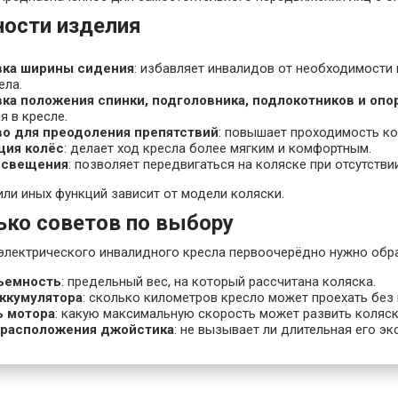
ности изделия
вка ширины сидения
: избавляет инвалидов от необходимости 
ела.
ка положения спинки, подголовника, подлокотников и опо
 в кресле.
во для преодоления препятствий
: повышает проходимость ко
ция колёс
: делает ход кресла более мягким и комфортным.
освещения
: позволяет передвигаться на коляске при отсутств
или иных функций зависит от модели коляски.
ько советов по выбору
электрического инвалидного кресла первоочерёдно нужно обра
ъемность
: предельный вес, на который рассчитана коляска.
аккумулятора
: сколько километров кресло может проехать без
 мотора
: какую максимальную скорость может развить коляск
 расположения джойстика
: не вызывает ли длительная его эк