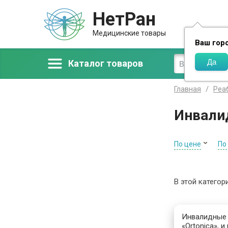
НетРан
Доставка
Медицинские товары
Ваш гор
Каталог товаров
Главная
Реа
Инвали
По цене
По
В этой категор
Инвалидные 
«Ortonica»,