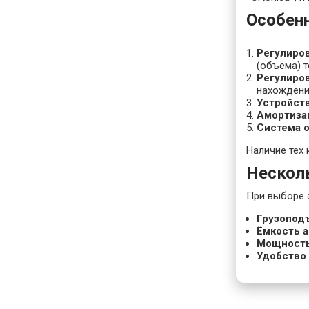
Особен
Регулиро
(объёма) т
Регулиров
нахождения
Устройст
Амортиза
Система 
Наличие тех 
Нескол
При выборе 
Грузопод
Ёмкость 
Мощность
Удобство