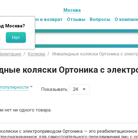
Москва
Оплата
Обмен и возврат
Отзывы
Вопросы
О компан
од
Москва
?
Инвалидные коляски Ортоника с элек
билитация
Коляски
дные коляски Ортоника с элект
 популярности
Показывать:
ии нет ни одного товара.
коляски с электроприводом Ортоника — это реабилитационное
 и предназначенное для самостоятельного передвижения лиц с 