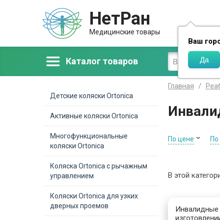
НетРан
Доставка
Медицинские товары
Ваш гор
Каталог товаров
Главная
Реа
Детские коляски Ortonica
Инвалид
Активные коляски Ortonica
Многофункциональные
По цене
По
коляски Ortonica
Коляска Ortonica с рычажным
В этой категор
управлением
Коляски Ortonica для узких
дверных проемов
Инвалидные 
изготовлени