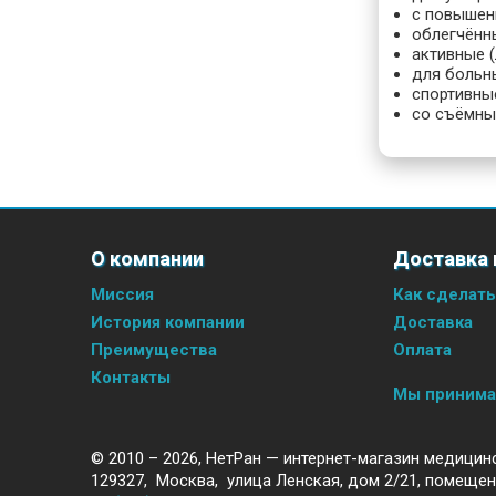
с повышен
облегчённы
активные 
для больн
спортивны
со съёмны
О компании
Доставка 
Миссия
Как сделать
История компании
Доставка
Преимущества
Оплата
Контакты
Мы приним
© 2010 – 2026,
НетРан — интернет-магазин медицин
129327
,
Москва
,
улица Ленская, дом 2/21, помещен