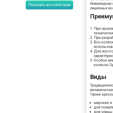
Инвалидная 
Показать все категории
лишённых во
Преиму
При произ
техническ
При разра
Все коляс
использов
Для изгот
характери
Особое вн
колясок О
Виды
Традиционно
механически
Также кресла
широкие и 
для пожил
для улицы 