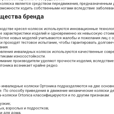
коляска является средством передвижения, предназначенным 
зможности ходить собственными ногами вследствие заболевани
щества бренда
водстве кресел-колясок используются инновационные техноло
ие характеристики изделий и одновременно их невысокую стоим
ботке новых моделей учитываются жалобы и пожелания лиц с 
ки проходят тестовое испытание, чтобы гарантировать долгове
ания.
овления инвалидных колясок используются качественные совр
стиками износостойкости.
имание производители уделяют прочности изделия, вследствие
ртоника возникает крайне редко.
 инвалидные коляски Ортоника подразделяются на две основны
е. По способу приведения в движение механические коляски д
-коляски Ortonica классифицируются и по другим признакам:
узкие;
ых, взрослых и подростков;
и для дома;