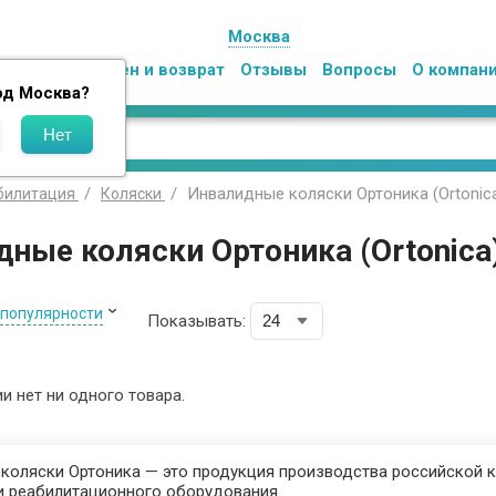
Москва
Оплата
Обмен и возврат
Отзывы
Вопросы
О компан
од
Москва
?
Инвалидные коляски Ортоника (Ortonic
билитация
Коляски
ные коляски Ортоника (Ortonica
 популярности
Показывать:
ии нет ни одного товара.
коляски Ортоника — это продукция производства российской к
и реабилитационного оборудования.