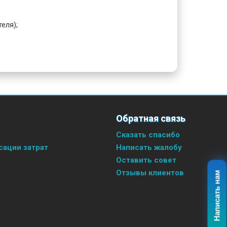
еля);
Обратная связь
Сказать спасибо
ации затрат
Написать жалобу
Оставить совет
Отзывы клиентов
Написать нам