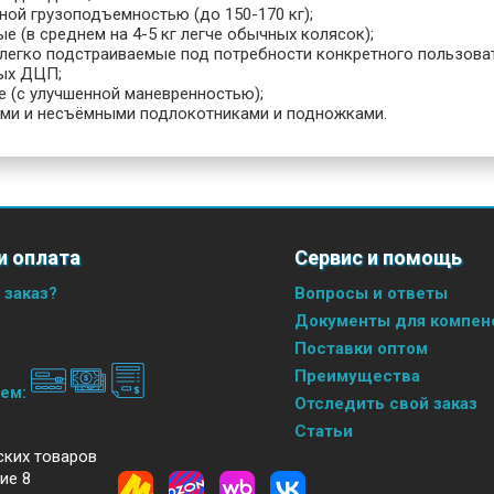
ной грузоподъемностью (до 150-170 кг);
е (в среднем на 4-5 кг легче обычных колясок);
(легко подстраиваемые под потребности конкретного пользоват
ых ДЦП;
е (с улучшенной маневренностью);
ми и несъёмными подлокотниками и подножками.
и оплата
Сервис и помощь
 заказ?
Вопросы и ответы
Документы для компенс
Поставки оптом
Преимущества
аем:
Отследить свой заказ
Статьи
ских товаров
ие 8