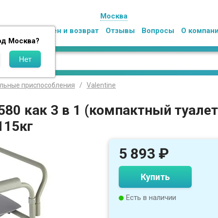
Москва
Оплата
Обмен и возврат
Отзывы
Вопросы
О компан
од
Москва
?
ельные приспособления
Valentine
580 как 3 в 1 (компактный туалет
115кг
5 893
₽
Купить
Есть в наличии