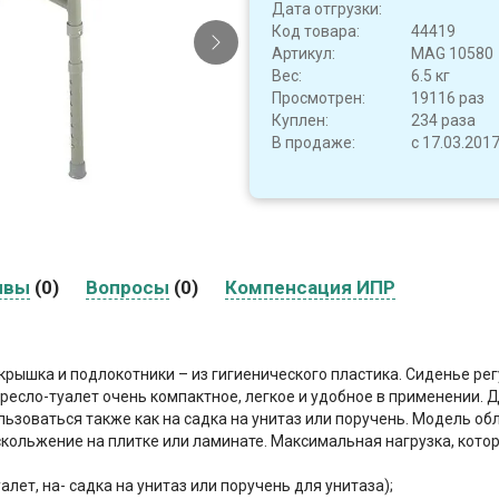
Дата отгрузки:
Код товара:
44419
Артикул:
MAG 10580
Вес:
6.5 кг
Просмотрен:
19116 раз
Куплен:
234 раза
В продаже:
с 17.03.201
ывы
(0)
Вопросы
(0)
Компенсация ИПР
 крышка и подлокотники – из гигиенического пластика. Сиденье рег
есло-туалет очень компактное, легкое и удобное в применении. 
льзоваться также как на садка на унитаз или поручень. Модель о
ольжение на плитке или ламинате. Максимальная нагрузка, котор
алет, на- садка на унитаз или поручень для унитаза);