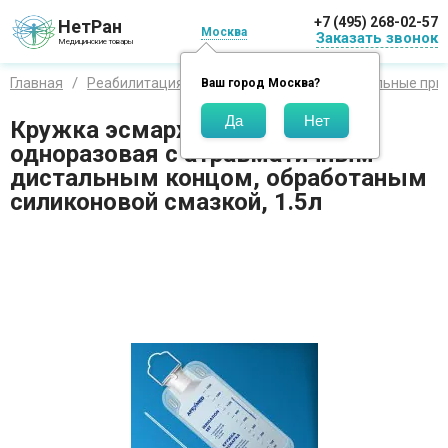
+7 (495) 268-02-57
НетРан
Москва
Заказать звонок
Медицинские товары
Главная
Реабилитация
Санитарные и дополнительные при
Ваш город
Москва
?
Кружка эсмарха Apexmed
одноразовая с атравматичным
дистальным концом, обработаным
силиконовой смазкой, 1.5л