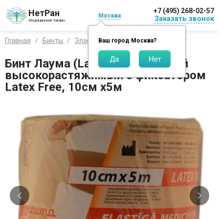
+7 (495) 268-02-57
НетРан
Москва
Заказать звонок
Медицинские товары
Главная
Бинты
Эластичные
Lauma
Ваш город
Москва
?
Бинт Лаума (Lauma) эластичный
высокорастяжимый с фиксатором
Latex Free, 10см x5м