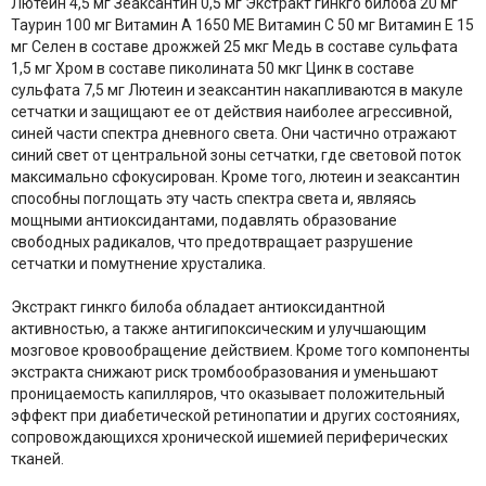
Лютеин 4,5 мг Зеаксантин 0,5 мг Экстракт гинкго билоба 20 мг
Таурин 100 мг Витамин А 1650 МЕ Витамин С 50 мг Витамин Е 15
мг Селен в составе дрожжей 25 мкг Медь в составе сульфата
1,5 мг Хром в составе пиколината 50 мкг Цинк в составе
сульфата 7,5 мг Лютеин и зеаксантин накапливаются в макуле
сетчатки и защищают ее от действия наиболее агрессивной,
синей части спектра дневного света. Они частично отражают
синий свет от центральной зоны сетчатки, где световой поток
максимально сфокусирован. Кроме того, лютеин и зеаксантин
способны поглощать эту часть спектра света и, являясь
мощными антиоксидантами, подавлять образование
свободных радикалов, что предотвращает разрушение
сетчатки и помутнение хрусталика.
Экстракт гинкго билоба обладает антиоксидантной
активностью, а также антигипоксическим и улучшающим
мозговое кровообращение действием. Кроме того компоненты
экстракта снижают риск тромбообразования и уменьшают
проницаемость капилляров, что оказывает положительный
эффект при диабетической ретинопатии и других состояниях,
сопровождающихся хронической ишемией периферических
тканей.