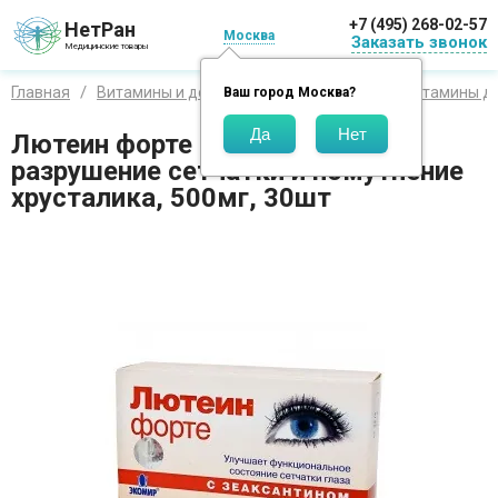
+7 (495) 268-02-57
НетРан
Москва
Заказать звонок
Медицинские товары
Главная
Витамины и добавки
Лечение глаз
Витамины дл
Ваш город
Москва
?
Лютеин форте предотвращает
разрушение сетчатки и помутнение
хрусталика, 500мг, 30шт