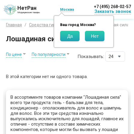
+7 (495) 268-02-57
НетРан
Москва
Заказать звонок
Медицинские товары
Лошадиная сила
Главная
Средства гигиены
Бренды
Ваш город
Москва
?
Лошадиная сила косметика
По цене
По популярности
Показывать:
В этой категории нет ни одного товара.
В ассортименте товаров компании "Лошадиная сила"
всего три продукта: гель - бальзам для тела,
кондиционер - ополаскиватель для волос и шампунь
для волос. Все эти три средства изначально
выпускались исключительно для лошадей, главное их
отличие - отсутствие в составе химических
компонентов, которые могли бы вызвать у лошади