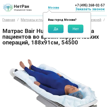
+7 (495) 268-02-57
НетРан
Москва
Заказать звонок
Медицинские товары
Главная
Матрасы и подушки
Матрацы
От пролежней
Ваш город
Москва
?
Матрас Bair Hugger для обогрева
пациентов во время хирургических
операций, 188х91см, 54500