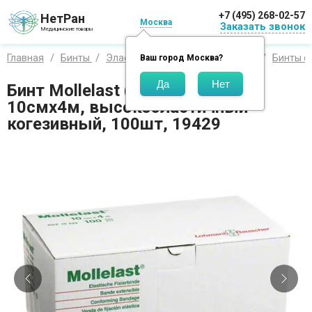
+7 (495) 268-02-57
НетРан
Москва
Заказать звонок
Медицинские товары
Главная
Бинты
Эластичные
Ломан и Раушер
Бинты ф
Ваш город
Москва
?
Бинт Mollelast (Моллеласт),
10смх4м, высокоэластичный
когезивный, 100шт, 19429