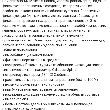
При бинтовании Mollelast накладывается равномерно, надежно
фиксирует перевязочные средства, не перетягивая их,
особенно на конечностях и в области суставов. Эластичные
фиксирующие бинты используются, главным образом, для
фиксации перевязочных средств и раневых повязок. Это
изделие может также использоваться для слабой компрессии,
главным образом, для повязок на пальцах рук и ног в
лимфологии. Благодаря специальной технологии
производства, этот бинт хорошо держится, пропускает воздух,
легок в использовании и удобен при ношении.
Области применения
■ иммобилизация конечностей
■ фиксация перевязочных средств
■ компрессия Рекомендуемые комбинации. Фиксация гипса и
синтетических шин, например Cellacast Splint
■ стерилизуется паром (134 °C) Свойства
■ растяжимость в продольном направлении (около 100 %)
■ воздухопроницаем и текстурирован
■ при бинтовании накладывается равномерно
■ надёжная фиксация на конечностях и в области суставов
■ имеет кромки
■ белый Состав изделия 56 % вискозы, 44 % полиамида.
Цена указана за упаковку!