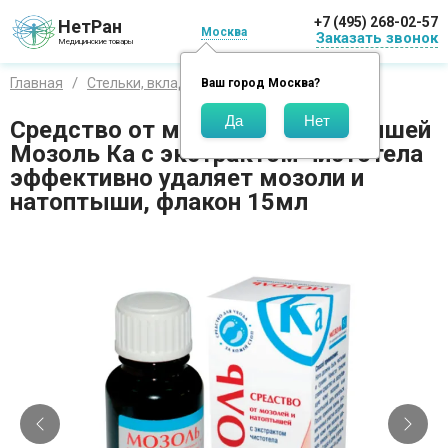
+7 (495) 268-02-57
НетРан
Москва
Заказать звонок
Медицинские товары
Главная
Стельки, вкладыши и приспособления
Ваш город
Москва
?
Средство от мозолей и натоптышей
Мозоль Ка с экстрактом чистотела
эффективно удаляет мозоли и
натоптыши, флакон 15мл