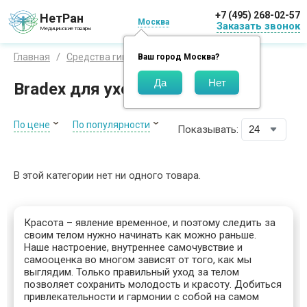
+7 (495) 268-02-57
НетРан
Москва
Заказать звонок
Медицинские товары
Брадекс
Главная
Средства гигиены
Бренды
Ваш город
Москва
?
Bradex для ухода за кожей
По цене
По популярности
Показывать:
В этой категории нет ни одного товара.
Красота – явление временное, и поэтому следить за
своим телом нужно начинать как можно раньше.
Наше настроение, внутреннее самочувствие и
самооценка во многом зависят от того, как мы
выглядим. Только правильный уход за телом
позволяет сохранить молодость и красоту. Добиться
привлекательности и гармонии с собой на самом