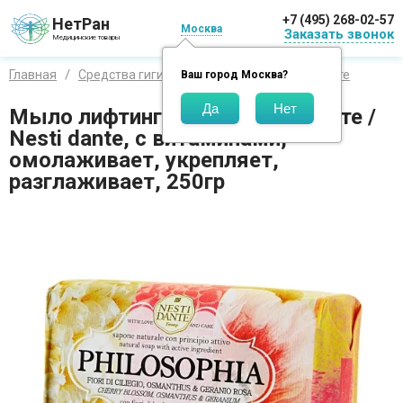
+7 (495) 268-02-57
НетРан
Москва
Заказать звонок
Медицинские товары
Главная
Средства гигиены
Бренды
Нести данте
Ваш город
Москва
?
Мыло лифтинг - уход Нести данте /
Nesti dante, с витаминами,
омолаживает, укрепляет,
разглаживает, 250гр