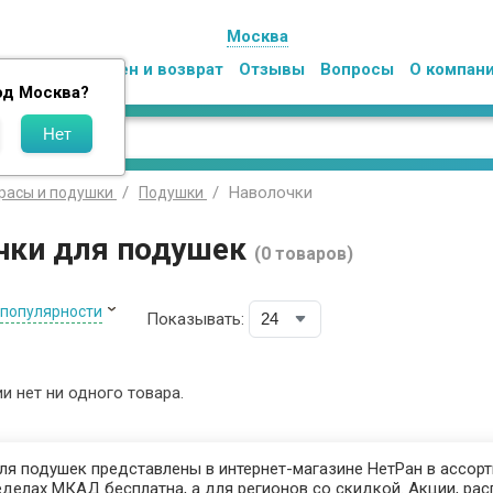
Москва
Оплата
Обмен и возврат
Отзывы
Вопросы
О компан
од
Москва
?
Наволочки
расы и подушки
Подушки
чки для подушек
(0 товаров)
 популярности
Показывать:
ии нет ни одного товара.
я подушек представлены в интернет-магазине НетРан в ассорти
делах МКАД бесплатна, а для регионов со скидкой. Акции, рас