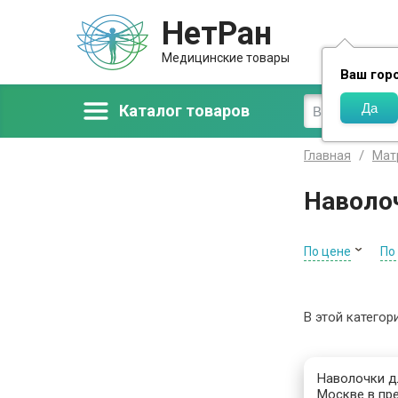
НетРан
Доставка
Медицинские товары
Ваш гор
Каталог товаров
Главная
Мат
Наволо
По цене
По
В этой категор
Наволочки дл
Москве в пре