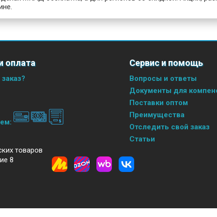
ине.
и оплата
Сервис и помощь
 заказ?
Вопросы и ответы
Документы для компенс
Поставки оптом
Преимущества
аем:
Отследить свой заказ
Статьи
ских товаров
ие 8